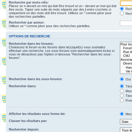
Recherche par mots-clés:
Placez un
+
devant un mot qui doit être trouvé et un
-
devant un mot qui doit
Rech
être exclu. Tapez une suite de mots séparés par des
|
entre crochets si
uniquement un des mots doit être trouvé. Utilisez un * comme joker pour
Rech
des recherches partielles.
Rechercher par auteur:
Utilisez un * comme joker pour des recherches partielles.
OPTIONS DE RECHERCHE
Rechercher dans les forums:
Choisissez le forum ou les forums dans le(s)quel(s) vous souhaitez
effectuer une recherche. Les sous-forums sont automatiquement inclus si
vous ne désactivez pas l’option ci-dessous “Rechercher dans les sous-
forums”.
Rechercher dans les sous-forums:
Oui
Rechercher dans:
Titr
Mess
Titr
Prem
Afficher les résultats sous forme de:
Mes
Classer les résultats par:
Rechercher depuis: