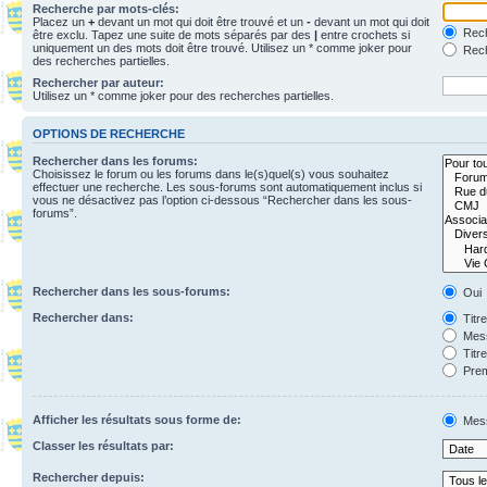
Recherche par mots-clés:
Placez un
+
devant un mot qui doit être trouvé et un
-
devant un mot qui doit
Rech
être exclu. Tapez une suite de mots séparés par des
|
entre crochets si
uniquement un des mots doit être trouvé. Utilisez un * comme joker pour
Rech
des recherches partielles.
Rechercher par auteur:
Utilisez un * comme joker pour des recherches partielles.
OPTIONS DE RECHERCHE
Rechercher dans les forums:
Choisissez le forum ou les forums dans le(s)quel(s) vous souhaitez
effectuer une recherche. Les sous-forums sont automatiquement inclus si
vous ne désactivez pas l’option ci-dessous “Rechercher dans les sous-
forums”.
Rechercher dans les sous-forums:
Oui
Rechercher dans:
Titr
Mess
Titr
Prem
Afficher les résultats sous forme de:
Mes
Classer les résultats par:
Rechercher depuis: