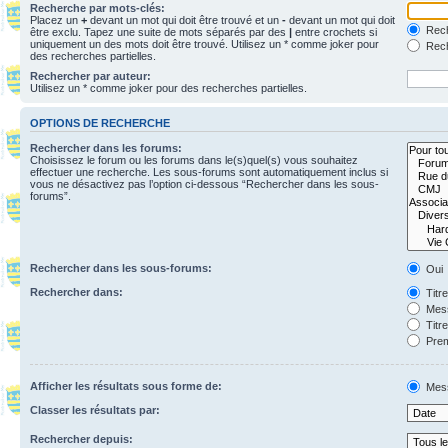
Recherche par mots-clés:
Placez un
+
devant un mot qui doit être trouvé et un
-
devant un mot qui doit
Rech
être exclu. Tapez une suite de mots séparés par des
|
entre crochets si
uniquement un des mots doit être trouvé. Utilisez un * comme joker pour
Rech
des recherches partielles.
Rechercher par auteur:
Utilisez un * comme joker pour des recherches partielles.
OPTIONS DE RECHERCHE
Rechercher dans les forums:
Choisissez le forum ou les forums dans le(s)quel(s) vous souhaitez
effectuer une recherche. Les sous-forums sont automatiquement inclus si
vous ne désactivez pas l’option ci-dessous “Rechercher dans les sous-
forums”.
Rechercher dans les sous-forums:
Oui
Rechercher dans:
Titr
Mess
Titr
Prem
Afficher les résultats sous forme de:
Mes
Classer les résultats par:
Rechercher depuis: