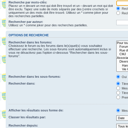
Recherche par mots-clés:
Placez un
+
devant un mot qui doit être trouvé et un
-
devant un mot qui doit
Rech
être exclu. Tapez une suite de mots séparés par des
|
entre crochets si
uniquement un des mots doit être trouvé. Utilisez un * comme joker pour
Rech
des recherches partielles.
Rechercher par auteur:
Utilisez un * comme joker pour des recherches partielles.
OPTIONS DE RECHERCHE
Rechercher dans les forums:
Choisissez le forum ou les forums dans le(s)quel(s) vous souhaitez
effectuer une recherche. Les sous-forums sont automatiquement inclus si
vous ne désactivez pas l’option ci-dessous “Rechercher dans les sous-
forums”.
Rechercher dans les sous-forums:
Oui
Rechercher dans:
Titr
Mess
Titr
Prem
Afficher les résultats sous forme de:
Mes
Classer les résultats par:
Rechercher depuis: