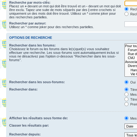
Recherche par mots-clés:
Placez un
+
devant un mot qui doit être trouvé et un
-
devant un mot qui doit
Rech
être exclu. Tapez une suite de mots séparés par des
|
entre crochets si
uniquement un des mots doit être trouvé. Utilisez un * comme joker pour
Rech
des recherches partielles.
Rechercher par auteur:
Utilisez un * comme joker pour des recherches partielles.
OPTIONS DE RECHERCHE
Rechercher dans les forums:
Choisissez le forum ou les forums dans le(s)quel(s) vous souhaitez
effectuer une recherche. Les sous-forums sont automatiquement inclus si
vous ne désactivez pas l’option ci-dessous “Rechercher dans les sous-
forums”.
Rechercher dans les sous-forums:
Oui
Rechercher dans:
Titr
Mess
Titr
Prem
Afficher les résultats sous forme de:
Mes
Classer les résultats par:
Rechercher depuis: