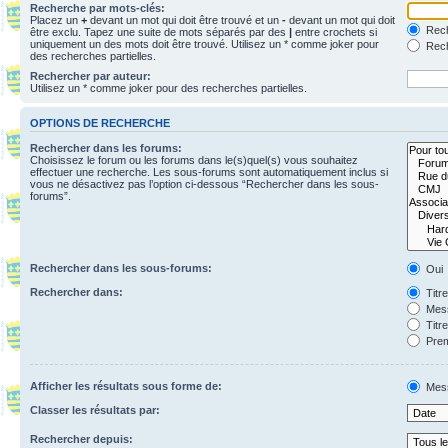
Recherche par mots-clés:
Placez un
+
devant un mot qui doit être trouvé et un
-
devant un mot qui doit
Rech
être exclu. Tapez une suite de mots séparés par des
|
entre crochets si
uniquement un des mots doit être trouvé. Utilisez un * comme joker pour
Rech
des recherches partielles.
Rechercher par auteur:
Utilisez un * comme joker pour des recherches partielles.
OPTIONS DE RECHERCHE
Rechercher dans les forums:
Choisissez le forum ou les forums dans le(s)quel(s) vous souhaitez
effectuer une recherche. Les sous-forums sont automatiquement inclus si
vous ne désactivez pas l’option ci-dessous “Rechercher dans les sous-
forums”.
Rechercher dans les sous-forums:
Oui
Rechercher dans:
Titr
Mess
Titr
Prem
Afficher les résultats sous forme de:
Mes
Classer les résultats par:
Rechercher depuis: