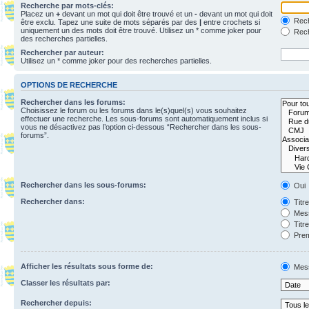
Recherche par mots-clés:
Placez un
+
devant un mot qui doit être trouvé et un
-
devant un mot qui doit
Rech
être exclu. Tapez une suite de mots séparés par des
|
entre crochets si
uniquement un des mots doit être trouvé. Utilisez un * comme joker pour
Rech
des recherches partielles.
Rechercher par auteur:
Utilisez un * comme joker pour des recherches partielles.
OPTIONS DE RECHERCHE
Rechercher dans les forums:
Choisissez le forum ou les forums dans le(s)quel(s) vous souhaitez
effectuer une recherche. Les sous-forums sont automatiquement inclus si
vous ne désactivez pas l’option ci-dessous “Rechercher dans les sous-
forums”.
Rechercher dans les sous-forums:
Oui
Rechercher dans:
Titr
Mess
Titr
Prem
Afficher les résultats sous forme de:
Mes
Classer les résultats par:
Rechercher depuis: