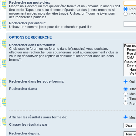
Recherche par mots-clés:
Placez un
+
devant un mot qui doit être trouvé et un
-
devant un mot qui doit
Rech
être exclu. Tapez une suite de mots séparés par des
|
entre crochets si
uniquement un des mots doit être trouvé. Utilisez un * comme joker pour
Rech
des recherches partielles.
Rechercher par auteur:
Utilisez un * comme joker pour des recherches partielles.
OPTIONS DE RECHERCHE
Rechercher dans les forums:
Choisissez le forum ou les forums dans le(s)quel(s) vous souhaitez
effectuer une recherche. Les sous-forums sont automatiquement inclus si
vous ne désactivez pas l’option ci-dessous “Rechercher dans les sous-
forums”.
Rechercher dans les sous-forums:
Oui
Rechercher dans:
Titr
Mess
Titr
Prem
Afficher les résultats sous forme de:
Mes
Classer les résultats par:
Rechercher depuis: