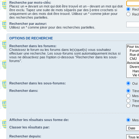
Recherche par mots-clés:
Placez un
+
devant un mot qui doit être trouvé et un
-
devant un mot qui doit
Rech
être exclu. Tapez une suite de mots séparés par des
|
entre crochets si
uniquement un des mots doit être trouvé. Utilisez un * comme joker pour
Rech
des recherches partielles.
Rechercher par auteur:
Utilisez un * comme joker pour des recherches partielles.
OPTIONS DE RECHERCHE
Rechercher dans les forums:
Choisissez le forum ou les forums dans le(s)quel(s) vous souhaitez
effectuer une recherche. Les sous-forums sont automatiquement inclus si
vous ne désactivez pas l’option ci-dessous “Rechercher dans les sous-
forums”.
Rechercher dans les sous-forums:
Oui
Rechercher dans:
Titr
Mess
Titr
Prem
Afficher les résultats sous forme de:
Mes
Classer les résultats par:
Rechercher depuis: