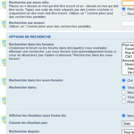
Recherche par mots-clés:
Placez un
+
devant un mot qui doit être trouvé et un
-
devant un mot qui doit
Rech
être exclu. Tapez une suite de mots séparés par des
|
entre crochets si
uniquement un des mots doit être trouvé. Utilisez un * comme joker pour
Rech
des recherches partielles.
Rechercher par auteur:
Utilisez un * comme joker pour des recherches partielles.
OPTIONS DE RECHERCHE
Rechercher dans les forums:
Choisissez le forum ou les forums dans le(s)quel(s) vous souhaitez
effectuer une recherche. Les sous-forums sont automatiquement inclus si
vous ne désactivez pas l’option ci-dessous “Rechercher dans les sous-
forums”.
Rechercher dans les sous-forums:
Oui
Rechercher dans:
Titr
Mess
Titr
Prem
Afficher les résultats sous forme de:
Mes
Classer les résultats par:
Rechercher depuis: