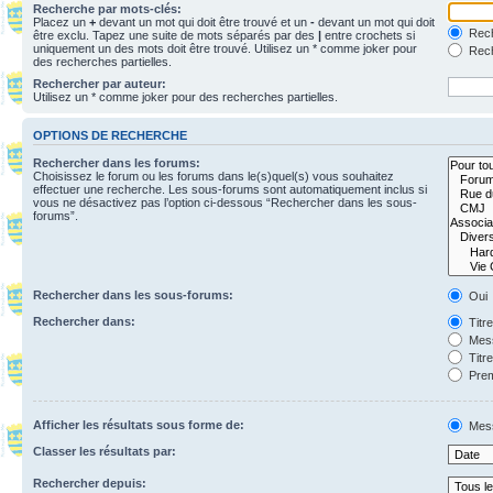
Recherche par mots-clés:
Placez un
+
devant un mot qui doit être trouvé et un
-
devant un mot qui doit
Rech
être exclu. Tapez une suite de mots séparés par des
|
entre crochets si
uniquement un des mots doit être trouvé. Utilisez un * comme joker pour
Rech
des recherches partielles.
Rechercher par auteur:
Utilisez un * comme joker pour des recherches partielles.
OPTIONS DE RECHERCHE
Rechercher dans les forums:
Choisissez le forum ou les forums dans le(s)quel(s) vous souhaitez
effectuer une recherche. Les sous-forums sont automatiquement inclus si
vous ne désactivez pas l’option ci-dessous “Rechercher dans les sous-
forums”.
Rechercher dans les sous-forums:
Oui
Rechercher dans:
Titr
Mess
Titr
Prem
Afficher les résultats sous forme de:
Mes
Classer les résultats par:
Rechercher depuis: