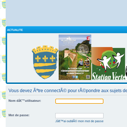
ACTUALITE
Vous devez Ãªtre connectÃ© pour rÃ©pondre aux sujets de
Nom dâ€™utilisateur:
Mot de passe:
Jâ€™ai oubliÃ© mon mot de passe