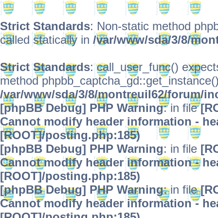
Strict Standards
: Non-static method phpb
called statically in
/var/www/sda/3/8/mont
Strict Standards
: call_user_func() expect
method phpbb_captcha_gd::get_instance() s
/var/www/sda/3/8/montreuil62/forum/in
[phpBB Debug] PHP Warning
: in file
[R
Cannot modify header information - hea
[ROOT]/posting.php:185)
[phpBB Debug] PHP Warning
: in file
[R
Cannot modify header information - hea
[ROOT]/posting.php:185)
[phpBB Debug] PHP Warning
: in file
[R
Cannot modify header information - hea
[ROOT]/posting.php:185)