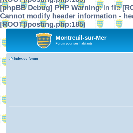
[phpBB Debug] PHP Warning
: in file
[R
Cannot modify header information - hea
[ROOT]/posting.php:185)
Montreuil-sur-Mer
Forum pour ses habitants
Index du forum