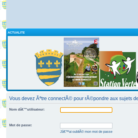
ACTUALITE
Vous devez Ãªtre connectÃ© pour rÃ©pondre aux sujets de
Nom dâ€™utilisateur:
Mot de passe:
Jâ€™ai oubliÃ© mon mot de passe