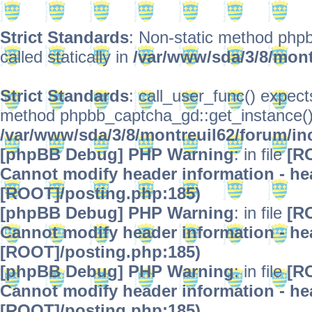
Strict Standards
: Non-static method phpb
called statically in
/var/www/sda/3/8/mont
Strict Standards
: call_user_func() expect
method phpbb_captcha_gd::get_instance() s
/var/www/sda/3/8/montreuil62/forum/in
[phpBB Debug] PHP Warning
: in file
[R
Cannot modify header information - hea
[ROOT]/posting.php:185)
[phpBB Debug] PHP Warning
: in file
[R
Cannot modify header information - hea
[ROOT]/posting.php:185)
[phpBB Debug] PHP Warning
: in file
[R
Cannot modify header information - hea
[ROOT]/posting.php:185)