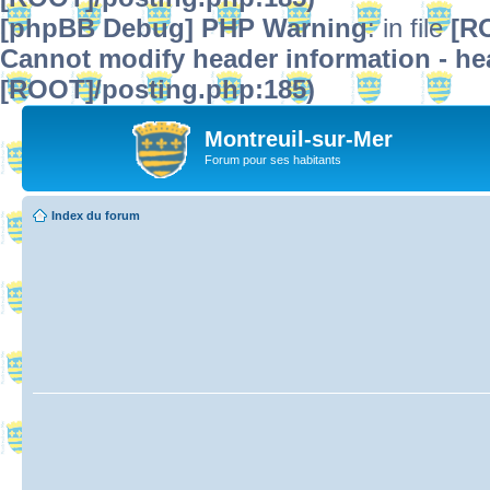
[phpBB Debug] PHP Warning
: in file
[R
Cannot modify header information - hea
[ROOT]/posting.php:185)
Montreuil-sur-Mer
Forum pour ses habitants
Index du forum