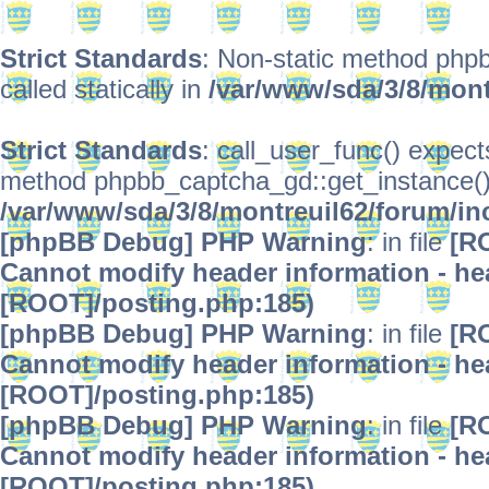
Strict Standards
: Non-static method phpb
called statically in
/var/www/sda/3/8/mont
Strict Standards
: call_user_func() expect
method phpbb_captcha_gd::get_instance() s
/var/www/sda/3/8/montreuil62/forum/in
[phpBB Debug] PHP Warning
: in file
[R
Cannot modify header information - hea
[ROOT]/posting.php:185)
[phpBB Debug] PHP Warning
: in file
[R
Cannot modify header information - hea
[ROOT]/posting.php:185)
[phpBB Debug] PHP Warning
: in file
[R
Cannot modify header information - hea
[ROOT]/posting.php:185)