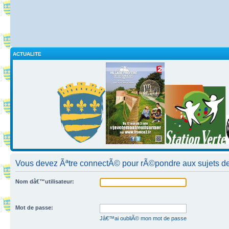
ACTUALITE
Vous devez Ãªtre connectÃ© pour rÃ©pondre aux sujets de
Nom dâ€™utilisateur:
Mot de passe:
Jâ€™ai oubliÃ© mon mot de passe