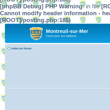
[phpBB Debug] PHP Warning
: in file
[R
Cannot modify header information - hea
[ROOT]/posting.php:185)
Montreuil-sur-Mer
Forum pour ses habitants
Index du forum