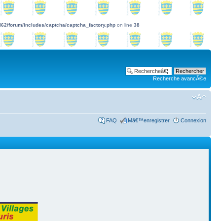
l62/forum/includes/captcha/captcha_factory.php
on line
38
Recherche avancÃ©e
FAQ
Mâ€™enregistrer
Connexion