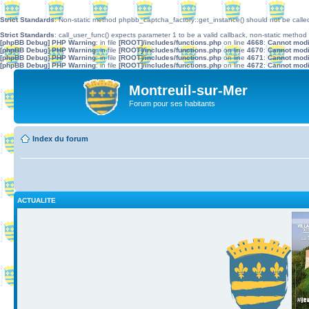
Strict Standards
: Non-static method phpbb_captcha_factory::get_instance() should not be called 
Strict Standards
: call_user_func() expects parameter 1 to be a valid callback, non-static metho
[phpBB Debug] PHP Warning
: in file
[ROOT]/includes/functions.php
on line
4668
:
Cannot modif
[phpBB Debug] PHP Warning
: in file
[ROOT]/includes/functions.php
on line
4670
:
Cannot modif
[phpBB Debug] PHP Warning
: in file
[ROOT]/includes/functions.php
on line
4671
:
Cannot modif
[phpBB Debug] PHP Warning
: in file
[ROOT]/includes/functions.php
on line
4672
:
Cannot modif
Montreuil-sur-Mer
Forum pour ses habitants
Index du forum
ACTUALITE