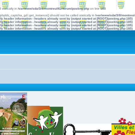
statically in
/var/www/sda/3/8/montreuil62/forum/posting.php
on line
185
d phpbb_captcha_gd::get_instance() should not be called statically in
/var/www/sda/3/8/montreui
y header information - headers already sent by (output started at [ROOT]/posting.php:185)
y header information - headers already sent by (output started at [ROOT]/posting.php:185)
y header information - headers already sent by (output started at [ROOT]/posting.php:185)
y header information - headers already sent by (output started at [ROOT]/posting.php:185)