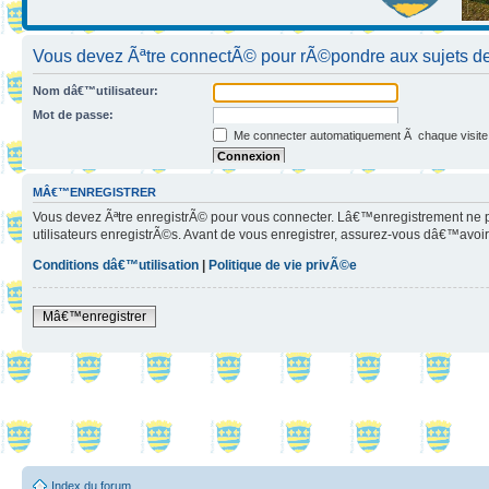
Vous devez Ãªtre connectÃ© pour rÃ©pondre aux sujets de
Nom dâ€™utilisateur:
Mot de passe:
Me connecter automatiquement Ã chaque visite
Jâ€™ai oubliÃ© mon mot de passe
Cacher mon statut en ligne pour cette session
MÂ€™ENREGISTRER
Vous devez Ãªtre enregistrÃ© pour vous connecter. Lâ€™enregistrement ne 
utilisateurs enregistrÃ©s. Avant de vous enregistrer, assurez-vous dâ€™avoir 
Conditions dâ€™utilisation
|
Politique de vie privÃ©e
Mâ€™enregistrer
Index du forum