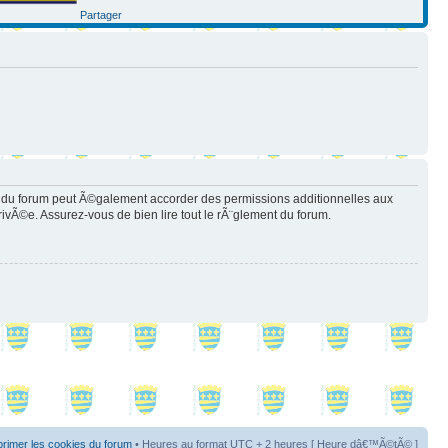
Partager
 du forum peut Ã©galement accorder des permissions additionnelles aux
rivÃ©e. Assurez-vous de bien lire tout le rÃ¨glement du forum.
rimer les cookies du forum
• Heures au format UTC + 2 heures [ Heure dâ€™Ã©tÃ© ]