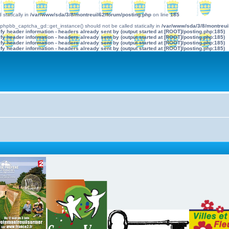
statically in
/var/www/sda/3/8/montreuil62/forum/posting.php
on line
185
d phpbb_captcha_gd::get_instance() should not be called statically in
/var/www/sda/3/8/montreui
y header information - headers already sent by (output started at [ROOT]/posting.php:185)
y header information - headers already sent by (output started at [ROOT]/posting.php:185)
y header information - headers already sent by (output started at [ROOT]/posting.php:185)
y header information - headers already sent by (output started at [ROOT]/posting.php:185)