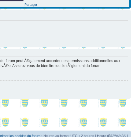
Partager
 du forum peut Ã©galement accorder des permissions additionnelles aux
rivÃ©e. Assurez-vous de bien lire tout le rÃ¨glement du forum.
rimer les cookies du forum
• Heures au format UTC + 2 heures [ Heure dâ€™Ã©tÃ© ]