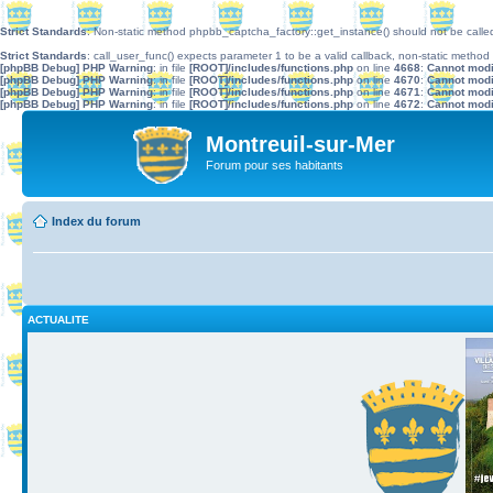
Strict Standards
: Non-static method phpbb_captcha_factory::get_instance() should not be called 
Strict Standards
: call_user_func() expects parameter 1 to be a valid callback, non-static metho
[phpBB Debug] PHP Warning
: in file
[ROOT]/includes/functions.php
on line
4668
:
Cannot modif
[phpBB Debug] PHP Warning
: in file
[ROOT]/includes/functions.php
on line
4670
:
Cannot modif
[phpBB Debug] PHP Warning
: in file
[ROOT]/includes/functions.php
on line
4671
:
Cannot modif
[phpBB Debug] PHP Warning
: in file
[ROOT]/includes/functions.php
on line
4672
:
Cannot modif
Montreuil-sur-Mer
Forum pour ses habitants
Index du forum
ACTUALITE