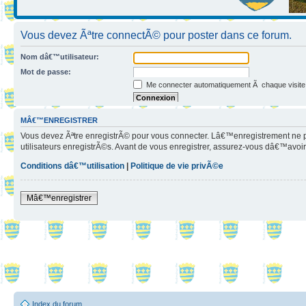
Vous devez Ãªtre connectÃ© pour poster dans ce forum.
Nom dâ€™utilisateur:
Mot de passe:
Me connecter automatiquement Ã chaque visite
Jâ€™ai oubliÃ© mon mot de passe
Cacher mon statut en ligne pour cette session
MÂ€™ENREGISTRER
Vous devez Ãªtre enregistrÃ© pour vous connecter. Lâ€™enregistrement ne 
utilisateurs enregistrÃ©s. Avant de vous enregistrer, assurez-vous dâ€™avoir 
Conditions dâ€™utilisation
|
Politique de vie privÃ©e
Mâ€™enregistrer
Index du forum