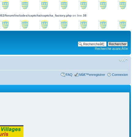
l62/forum/includes/captcha/captcha_factory.php
on line
38
Recherche avancÃ©e
FAQ
Mâ€™enregistrer
Connexion