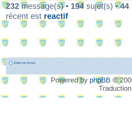
232
message(s) •
194
sujet(s) •
44
récent est
reactif
Index du forum
Powered by
phpBB
© 2000
Traduction