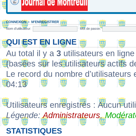
CONNEXION
•
M’ENREGISTRER
Nom d’utilisateur:
Mot de passe:
QUI EST EN LIGNE
Au total il y a
3
utilisateurs en ligne 
(basées sur les utilisateurs actifs 
Le record du nombre d’utilisateurs 
04:13
Utilisateurs enregistrés : Aucun util
Légende:
Administrateurs
,
Modérat
STATISTIQUES