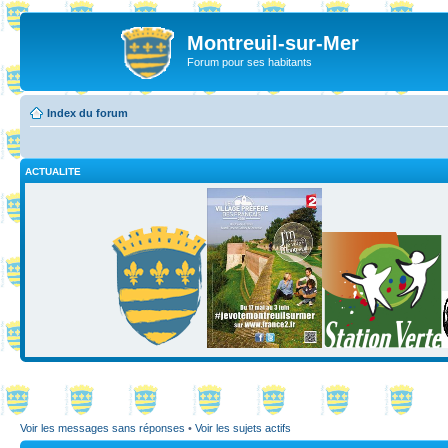
Montreuil-sur-Mer
Forum pour ses habitants
Index du forum
ACTUALITE
Voir les messages sans réponses
•
Voir les sujets actifs