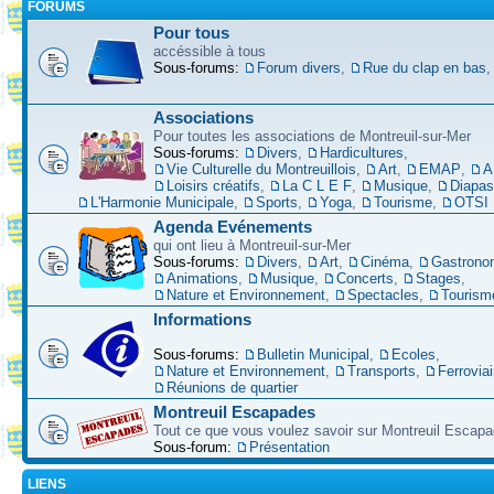
FORUMS
Pour tous
accéssible à tous
Sous-forums:
Forum divers
,
Rue du clap en bas
Associations
Pour toutes les associations de Montreuil-sur-Mer
Sous-forums:
Divers
,
Hardicultures
,
Vie Culturelle du Montreuillois
,
Art
,
EMAP
,
A
Loisirs créatifs
,
La C L E F
,
Musique
,
Diapa
L'Harmonie Municipale
,
Sports
,
Yoga
,
Tourisme
,
OTSI
Agenda Evénements
qui ont lieu à Montreuil-sur-Mer
Sous-forums:
Divers
,
Art
,
Cinéma
,
Gastrono
Animations
,
Musique
,
Concerts
,
Stages
,
Nature et Environnement
,
Spectacles
,
Tourism
Informations
Sous-forums:
Bulletin Municipal
,
Ecoles
,
Nature et Environnement
,
Transports
,
Ferroviai
Réunions de quartier
Montreuil Escapades
Tout ce que vous voulez savoir sur Montreuil Escap
Sous-forum:
Présentation
LIENS