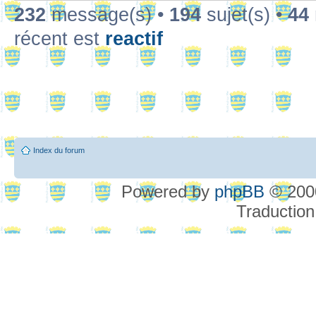
232
message(s) •
194
sujet(s) •
44
récent est
reactif
Index du forum
Powered by
phpBB
© 2000
Traduction