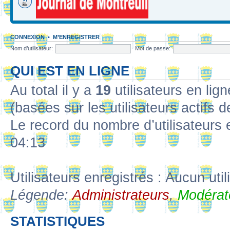
CONNEXION
•
M’ENREGISTRER
Nom d’utilisateur:
Mot de passe:
QUI EST EN LIGNE
Au total il y a
19
utilisateurs en lign
(basées sur les utilisateurs actifs 
Le record du nombre d’utilisateurs 
04:13
Utilisateurs enregistrés : Aucun util
Légende:
Administrateurs
,
Modérat
STATISTIQUES