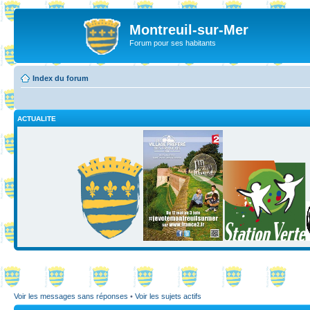
Montreuil-sur-Mer
Forum pour ses habitants
Index du forum
ACTUALITE
Voir les messages sans réponses
•
Voir les sujets actifs