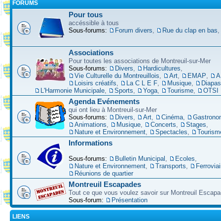
FORUMS
Pour tous
accéssible à tous
Sous-forums:
Forum divers
,
Rue du clap en bas
Associations
Pour toutes les associations de Montreuil-sur-Mer
Sous-forums:
Divers
,
Hardicultures
,
Vie Culturelle du Montreuillois
,
Art
,
EMAP
,
A
Loisirs créatifs
,
La C L E F
,
Musique
,
Diapa
L'Harmonie Municipale
,
Sports
,
Yoga
,
Tourisme
,
OTSI
Agenda Evénements
qui ont lieu à Montreuil-sur-Mer
Sous-forums:
Divers
,
Art
,
Cinéma
,
Gastrono
Animations
,
Musique
,
Concerts
,
Stages
,
Nature et Environnement
,
Spectacles
,
Tourism
Informations
Sous-forums:
Bulletin Municipal
,
Ecoles
,
Nature et Environnement
,
Transports
,
Ferroviai
Réunions de quartier
Montreuil Escapades
Tout ce que vous voulez savoir sur Montreuil Escap
Sous-forum:
Présentation
LIENS