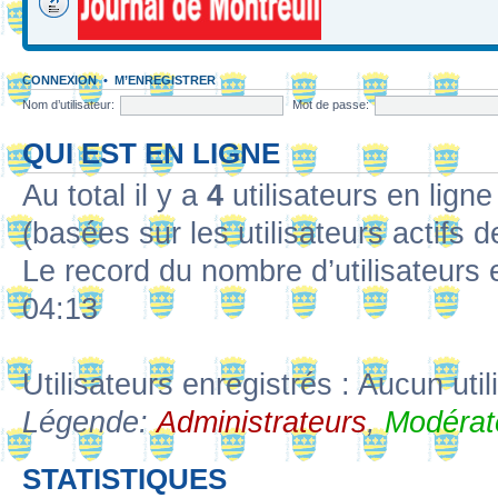
CONNEXION
•
M’ENREGISTRER
Nom d’utilisateur:
Mot de passe:
QUI EST EN LIGNE
Au total il y a
4
utilisateurs en ligne 
(basées sur les utilisateurs actifs 
Le record du nombre d’utilisateurs 
04:13
Utilisateurs enregistrés : Aucun util
Légende:
Administrateurs
,
Modérat
STATISTIQUES