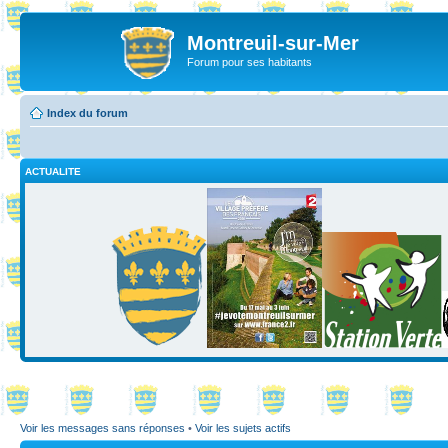
Montreuil-sur-Mer
Forum pour ses habitants
Index du forum
ACTUALITE
Voir les messages sans réponses
•
Voir les sujets actifs