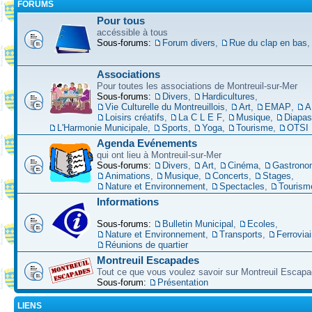
FORUMS
Pour tous
accéssible à tous
Sous-forums:
Forum divers
,
Rue du clap en bas
Associations
Pour toutes les associations de Montreuil-sur-Mer
Sous-forums:
Divers
,
Hardicultures
,
Vie Culturelle du Montreuillois
,
Art
,
EMAP
,
A
Loisirs créatifs
,
La C L E F
,
Musique
,
Diapa
L'Harmonie Municipale
,
Sports
,
Yoga
,
Tourisme
,
OTSI
Agenda Evénements
qui ont lieu à Montreuil-sur-Mer
Sous-forums:
Divers
,
Art
,
Cinéma
,
Gastrono
Animations
,
Musique
,
Concerts
,
Stages
,
Nature et Environnement
,
Spectacles
,
Tourism
Informations
Sous-forums:
Bulletin Municipal
,
Ecoles
,
Nature et Environnement
,
Transports
,
Ferroviai
Réunions de quartier
Montreuil Escapades
Tout ce que vous voulez savoir sur Montreuil Escap
Sous-forum:
Présentation
LIENS