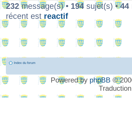
232
message(s) •
194
sujet(s) •
44
récent est
reactif
Index du forum
Powered by
phpBB
© 2000
Traduction