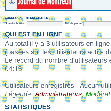
CONNEXION
•
M’ENREGISTRER
Nom d’utilisateur:
Mot de passe:
QUI EST EN LIGNE
Au total il y a
3
utilisateurs en ligne 
(basées sur les utilisateurs actifs 
Le record du nombre d’utilisateurs 
04:13
Utilisateurs enregistrés : Aucun util
Légende:
Administrateurs
,
Modérat
STATISTIQUES