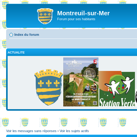
Montreuil-sur-Mer
Forum pour ses habitants
Index du forum
ACTUALITE
Voir les messages sans réponses
•
Voir les sujets actifs