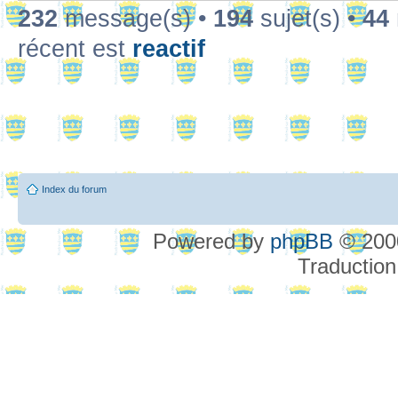
232
message(s) •
194
sujet(s) •
44
récent est
reactif
Index du forum
Powered by
phpBB
© 2000
Traduction