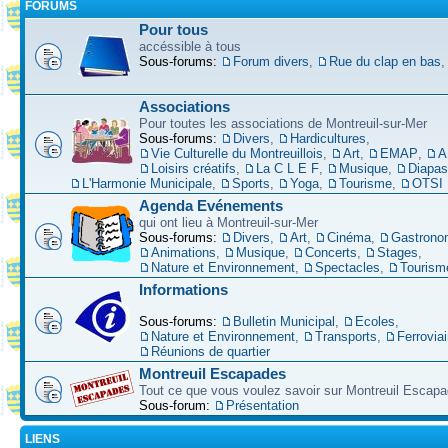
FORUMS
Pour tous
accéssible à tous
Sous-forums:
Forum divers
,
Rue du clap en bas
Associations
Pour toutes les associations de Montreuil-sur-Mer
Sous-forums:
Divers
,
Hardicultures
,
Vie Culturelle du Montreuillois
,
Art
,
EMAP
,
A
Loisirs créatifs
,
La C L E F
,
Musique
,
Diapa
L'Harmonie Municipale
,
Sports
,
Yoga
,
Tourisme
,
OTSI
Agenda Evénements
qui ont lieu à Montreuil-sur-Mer
Sous-forums:
Divers
,
Art
,
Cinéma
,
Gastrono
Animations
,
Musique
,
Concerts
,
Stages
,
Nature et Environnement
,
Spectacles
,
Tourism
Informations
Sous-forums:
Bulletin Municipal
,
Ecoles
,
Nature et Environnement
,
Transports
,
Ferroviai
Réunions de quartier
Montreuil Escapades
Tout ce que vous voulez savoir sur Montreuil Escap
Sous-forum:
Présentation
LIENS