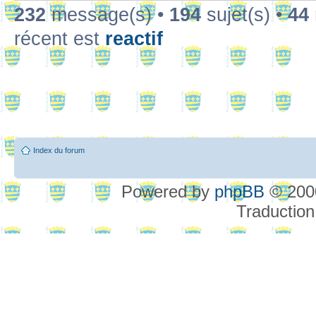
232
message(s) •
194
sujet(s) •
44
récent est
reactif
Index du forum
Powered by
phpBB
© 2000
Traduction