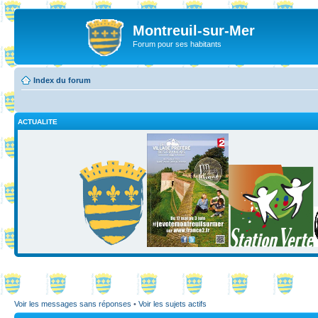
Montreuil-sur-Mer
Forum pour ses habitants
Index du forum
ACTUALITE
Voir les messages sans réponses
•
Voir les sujets actifs