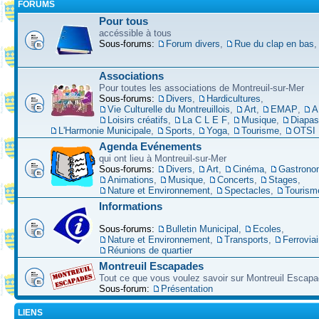
FORUMS
Pour tous
accéssible à tous
Sous-forums:
Forum divers
,
Rue du clap en bas
Associations
Pour toutes les associations de Montreuil-sur-Mer
Sous-forums:
Divers
,
Hardicultures
,
Vie Culturelle du Montreuillois
,
Art
,
EMAP
,
A
Loisirs créatifs
,
La C L E F
,
Musique
,
Diapa
L'Harmonie Municipale
,
Sports
,
Yoga
,
Tourisme
,
OTSI
Agenda Evénements
qui ont lieu à Montreuil-sur-Mer
Sous-forums:
Divers
,
Art
,
Cinéma
,
Gastrono
Animations
,
Musique
,
Concerts
,
Stages
,
Nature et Environnement
,
Spectacles
,
Tourism
Informations
Sous-forums:
Bulletin Municipal
,
Ecoles
,
Nature et Environnement
,
Transports
,
Ferroviai
Réunions de quartier
Montreuil Escapades
Tout ce que vous voulez savoir sur Montreuil Escap
Sous-forum:
Présentation
LIENS