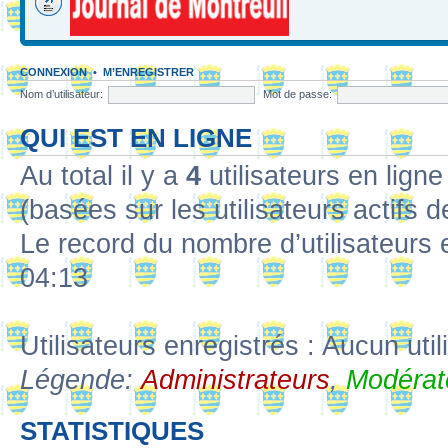
CONNEXION
•
M’ENREGISTRER
Nom d’utilisateur:
Mot de passe:
QUI EST EN LIGNE
Au total il y a
4
utilisateurs en ligne 
(basées sur les utilisateurs actifs 
Le record du nombre d’utilisateurs 
04:13
Utilisateurs enregistrés : Aucun util
Légende:
Administrateurs
,
Modérat
STATISTIQUES