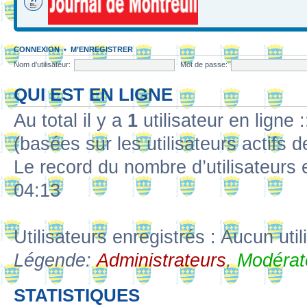
CONNEXION
•
M’ENREGISTRER
Nom d’utilisateur:
Mot de passe:
QUI EST EN LIGNE
Au total il y a
1
utilisateur en ligne :
(basées sur les utilisateurs actifs 
Le record du nombre d’utilisateurs 
04:13
Utilisateurs enregistrés : Aucun util
Légende:
Administrateurs
,
Modérat
STATISTIQUES