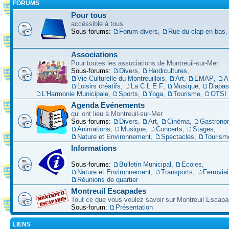
FORUMS
Pour tous
accéssible à tous
Sous-forums:
Forum divers
,
Rue du clap en bas
Associations
Pour toutes les associations de Montreuil-sur-Mer
Sous-forums:
Divers
,
Hardicultures
,
Vie Culturelle du Montreuillois
,
Art
,
EMAP
,
A
Loisirs créatifs
,
La C L E F
,
Musique
,
Diapa
L'Harmonie Municipale
,
Sports
,
Yoga
,
Tourisme
,
OTSI
Agenda Evénements
qui ont lieu à Montreuil-sur-Mer
Sous-forums:
Divers
,
Art
,
Cinéma
,
Gastrono
Animations
,
Musique
,
Concerts
,
Stages
,
Nature et Environnement
,
Spectacles
,
Tourism
Informations
Sous-forums:
Bulletin Municipal
,
Ecoles
,
Nature et Environnement
,
Transports
,
Ferroviai
Réunions de quartier
Montreuil Escapades
Tout ce que vous voulez savoir sur Montreuil Escap
Sous-forum:
Présentation
LIENS