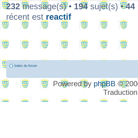
232
message(s) •
194
sujet(s) •
44
récent est
reactif
Index du forum
Powered by
phpBB
© 2000
Traduction