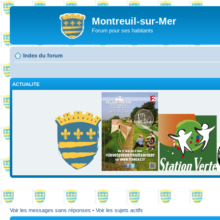
Montreuil-sur-Mer
Forum pour ses habitants
Index du forum
ACTUALITE
Voir les messages sans réponses
•
Voir les sujets actifs