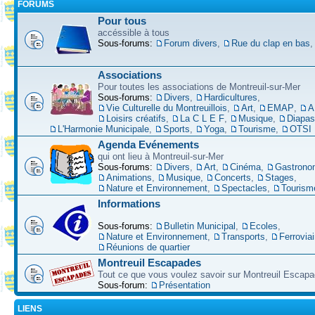
FORUMS
Pour tous
accéssible à tous
Sous-forums:
Forum divers
,
Rue du clap en bas
Associations
Pour toutes les associations de Montreuil-sur-Mer
Sous-forums:
Divers
,
Hardicultures
,
Vie Culturelle du Montreuillois
,
Art
,
EMAP
,
A
Loisirs créatifs
,
La C L E F
,
Musique
,
Diapa
L'Harmonie Municipale
,
Sports
,
Yoga
,
Tourisme
,
OTSI
Agenda Evénements
qui ont lieu à Montreuil-sur-Mer
Sous-forums:
Divers
,
Art
,
Cinéma
,
Gastrono
Animations
,
Musique
,
Concerts
,
Stages
,
Nature et Environnement
,
Spectacles
,
Tourism
Informations
Sous-forums:
Bulletin Municipal
,
Ecoles
,
Nature et Environnement
,
Transports
,
Ferroviai
Réunions de quartier
Montreuil Escapades
Tout ce que vous voulez savoir sur Montreuil Escap
Sous-forum:
Présentation
LIENS