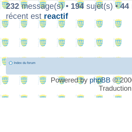
232
message(s) •
194
sujet(s) •
44
récent est
reactif
Index du forum
Powered by
phpBB
© 2000
Traduction