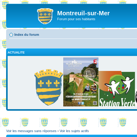
Montreuil-sur-Mer
Forum pour ses habitants
Index du forum
ACTUALITE
Voir les messages sans réponses
•
Voir les sujets actifs