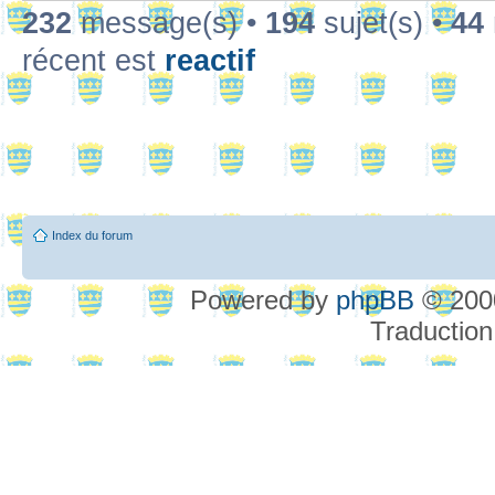
232
message(s) •
194
sujet(s) •
44
récent est
reactif
Index du forum
Powered by
phpBB
© 2000
Traduction