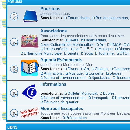
FORUMS
Pour tous
accéssible à tous
Sous-forums:
Forum divers
,
Rue du clap en bas
Associations
Pour toutes les associations de Montreuil-sur-Mer
Sous-forums:
Divers
,
Hardicultures
,
Vie Culturelle du Montreuillois
,
Art
,
EMAP
,
A
Loisirs créatifs
,
La C L E F
,
Musique
,
Diapa
L'Harmonie Municipale
,
Sports
,
Yoga
,
Tourisme
,
OTSI
Agenda Evénements
qui ont lieu à Montreuil-sur-Mer
Sous-forums:
Divers
,
Art
,
Cinéma
,
Gastrono
Animations
,
Musique
,
Concerts
,
Stages
,
Nature et Environnement
,
Spectacles
,
Tourism
Informations
Sous-forums:
Bulletin Municipal
,
Ecoles
,
Nature et Environnement
,
Transports
,
Ferroviai
Réunions de quartier
Montreuil Escapades
Tout ce que vous voulez savoir sur Montreuil Escap
Sous-forum:
Présentation
LIENS