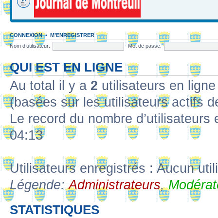
CONNEXION
•
M’ENREGISTRER
Nom d’utilisateur:
Mot de passe:
QUI EST EN LIGNE
Au total il y a
2
utilisateurs en ligne 
(basées sur les utilisateurs actifs 
Le record du nombre d’utilisateurs 
04:13
Utilisateurs enregistrés : Aucun util
Légende:
Administrateurs
,
Modérat
STATISTIQUES