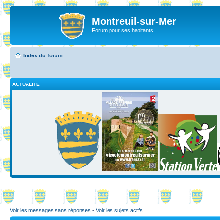
Montreuil-sur-Mer
Forum pour ses habitants
Index du forum
ACTUALITE
Voir les messages sans réponses
•
Voir les sujets actifs