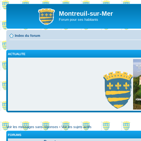
Montreuil-sur-Mer
Forum pour ses habitants
Index du forum
ACTUALITE
Voir les messages sans réponses
•
Voir les sujets actifs
FORUMS