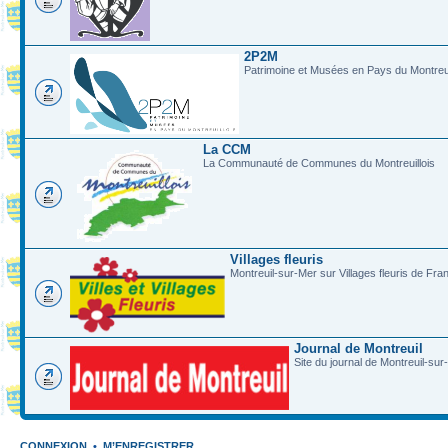
2P2M
Patrimoine et Musées en Pays du Montreui
La CCM
La Communauté de Communes du Montreuillois
Villages fleuris
Montreuil-sur-Mer sur Villages fleuris de Fra
Journal de Montreuil
Site du journal de Montreuil-sur
CONNEXION
•
M’ENREGISTRER