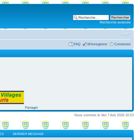
Recherche avancée
FAQ
M’enregistrer
Connexion
Partager
Nous sommes le Ven 7 Aoû 2026 20:53
ES
DERNIER MESSAGE