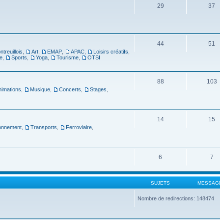
29
37
44
51
ntreuillois
,
Art
,
EMAP
,
APAC
,
Loisirs créatifs
,
e
,
Sports
,
Yoga
,
Tourisme
,
OTSI
88
103
nimations
,
Musique
,
Concerts
,
Stages
,
14
15
ronnement
,
Transports
,
Ferroviaire
,
6
7
SUJETS
MESSAG
Nombre de redirections: 148474