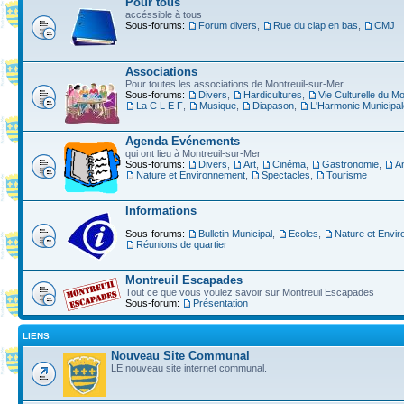
Pour tous
accéssible à tous
Sous-forums:
Forum divers
,
Rue du clap en bas
,
CMJ
Associations
Pour toutes les associations de Montreuil-sur-Mer
Sous-forums:
Divers
,
Hardicultures
,
Vie Culturelle du Mo
La C L E F
,
Musique
,
Diapason
,
L'Harmonie Municipal
Agenda Evénements
qui ont lieu à Montreuil-sur-Mer
Sous-forums:
Divers
,
Art
,
Cinéma
,
Gastronomie
,
A
Nature et Environnement
,
Spectacles
,
Tourisme
Informations
Sous-forums:
Bulletin Municipal
,
Ecoles
,
Nature et Envi
Réunions de quartier
Montreuil Escapades
Tout ce que vous voulez savoir sur Montreuil Escapades
Sous-forum:
Présentation
LIENS
Nouveau Site Communal
LE nouveau site internet communal.