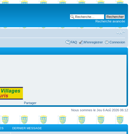
Recherche avancée
FAQ
M’enregistrer
Connexion
Partager
Nous sommes le Jeu 6 Aoû 2026 06:12
ES
DERNIER MESSAGE