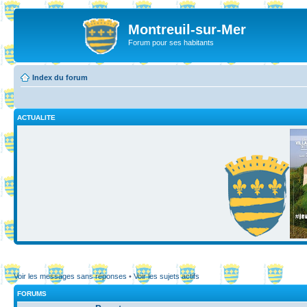
Montreuil-sur-Mer
Forum pour ses habitants
Index du forum
ACTUALITE
Voir les messages sans réponses
•
Voir les sujets actifs
FORUMS