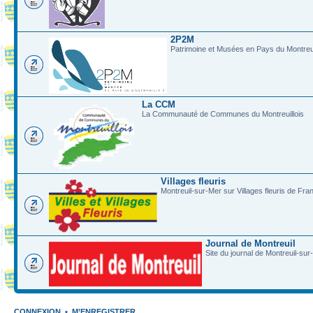
2P2M
Patrimoine et Musées en Pays du Montreui
La CCM
La Communauté de Communes du Montreuillois
Villages fleuris
Montreuil-sur-Mer sur Villages fleuris de Fra
Journal de Montreuil
Site du journal de Montreuil-sur
CONNEXION
•
M’ENREGISTRER