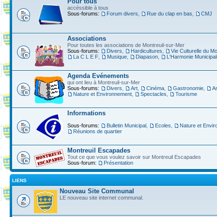
Pour tous
accéssible à tous
Sous-forums:
Forum divers
,
Rue du clap en bas
,
CMJ
Associations
Pour toutes les associations de Montreuil-sur-Mer
Sous-forums:
Divers
,
Hardicultures
,
Vie Culturelle du Mo
La C L E F
,
Musique
,
Diapason
,
L'Harmonie Municipal
Agenda Evénements
qui ont lieu à Montreuil-sur-Mer
Sous-forums:
Divers
,
Art
,
Cinéma
,
Gastronomie
,
A
Nature et Environnement
,
Spectacles
,
Tourisme
Informations
Sous-forums:
Bulletin Municipal
,
Ecoles
,
Nature et Envi
Réunions de quartier
Montreuil Escapades
Tout ce que vous voulez savoir sur Montreuil Escapades
Sous-forum:
Présentation
LIENS
Nouveau Site Communal
LE nouveau site internet communal.