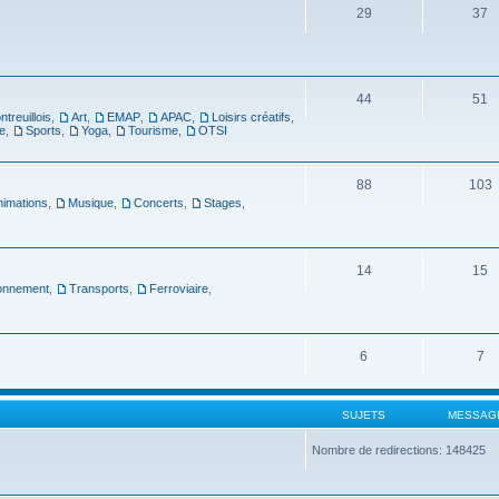
29
37
44
51
ntreuillois
,
Art
,
EMAP
,
APAC
,
Loisirs créatifs
,
e
,
Sports
,
Yoga
,
Tourisme
,
OTSI
88
103
nimations
,
Musique
,
Concerts
,
Stages
,
14
15
ronnement
,
Transports
,
Ferroviaire
,
6
7
SUJETS
MESSAG
Nombre de redirections: 148425