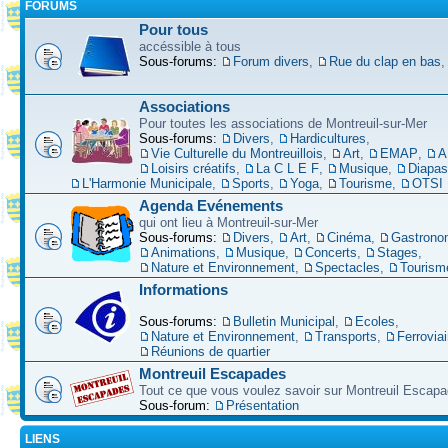
FORUMS
Pour tous
accéssible à tous
Sous-forums:
Forum divers
,
Rue du clap en bas
Associations
Pour toutes les associations de Montreuil-sur-Mer
Sous-forums:
Divers
,
Hardicultures
,
Vie Culturelle du Montreuillois
,
Art
,
EMAP
,
A
Loisirs créatifs
,
La C L E F
,
Musique
,
Diapa
L'Harmonie Municipale
,
Sports
,
Yoga
,
Tourisme
,
OTSI
Agenda Evénements
qui ont lieu à Montreuil-sur-Mer
Sous-forums:
Divers
,
Art
,
Cinéma
,
Gastrono
Animations
,
Musique
,
Concerts
,
Stages
,
Nature et Environnement
,
Spectacles
,
Tourism
Informations
Sous-forums:
Bulletin Municipal
,
Ecoles
,
Nature et Environnement
,
Transports
,
Ferroviai
Réunions de quartier
Montreuil Escapades
Tout ce que vous voulez savoir sur Montreuil Escap
Sous-forum:
Présentation
LIENS