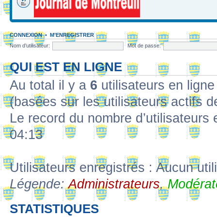
CONNEXION
•
M’ENREGISTRER
Nom d’utilisateur:
Mot de passe:
QUI EST EN LIGNE
Au total il y a
6
utilisateurs en ligne 
(basées sur les utilisateurs actifs 
Le record du nombre d’utilisateurs 
04:13
Utilisateurs enregistrés : Aucun util
Légende:
Administrateurs
,
Modérat
STATISTIQUES