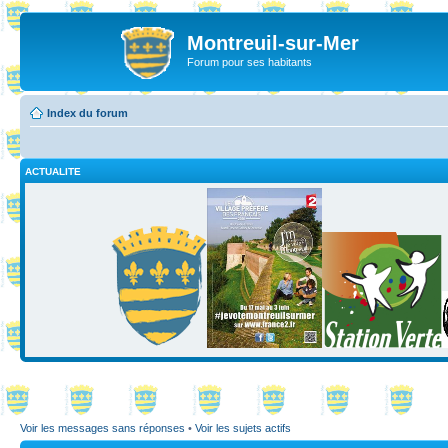
Montreuil-sur-Mer
Forum pour ses habitants
Index du forum
ACTUALITE
Voir les messages sans réponses
•
Voir les sujets actifs