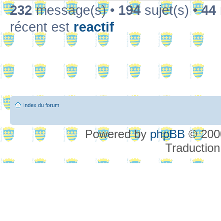
232
message(s) •
194
sujet(s) •
44
récent est
reactif
Index du forum
Powered by
phpBB
© 2000
Traduction