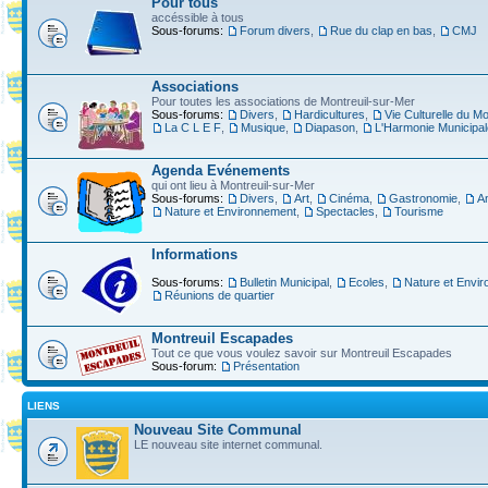
Pour tous
accéssible à tous
Sous-forums:
Forum divers
,
Rue du clap en bas
,
CMJ
Associations
Pour toutes les associations de Montreuil-sur-Mer
Sous-forums:
Divers
,
Hardicultures
,
Vie Culturelle du Mo
La C L E F
,
Musique
,
Diapason
,
L'Harmonie Municipal
Agenda Evénements
qui ont lieu à Montreuil-sur-Mer
Sous-forums:
Divers
,
Art
,
Cinéma
,
Gastronomie
,
A
Nature et Environnement
,
Spectacles
,
Tourisme
Informations
Sous-forums:
Bulletin Municipal
,
Ecoles
,
Nature et Envi
Réunions de quartier
Montreuil Escapades
Tout ce que vous voulez savoir sur Montreuil Escapades
Sous-forum:
Présentation
LIENS
Nouveau Site Communal
LE nouveau site internet communal.