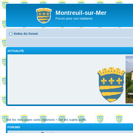
Montreuil-sur-Mer
Forum pour ses habitants
Index du forum
ACTUALITE
Voir les messages sans réponses
•
Voir les sujets actifs
FORUMS