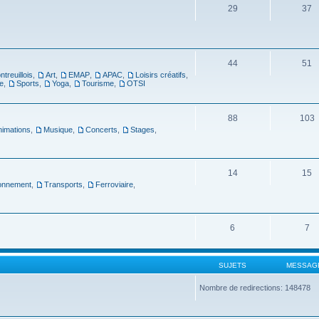
29
37
44
51
ntreuillois
,
Art
,
EMAP
,
APAC
,
Loisirs créatifs
,
e
,
Sports
,
Yoga
,
Tourisme
,
OTSI
88
103
nimations
,
Musique
,
Concerts
,
Stages
,
14
15
ronnement
,
Transports
,
Ferroviaire
,
6
7
SUJETS
MESSAG
Nombre de redirections: 148478