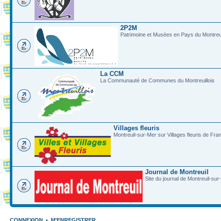
2P2M
Patrimoine et Musées en Pays du Montreui
La CCM
La Communauté de Communes du Montreuillois
Villages fleuris
Montreuil-sur-Mer sur Villages fleuris de Fra
Journal de Montreuil
Site du journal de Montreuil-sur
CONNEXION
•
M’ENREGISTRER