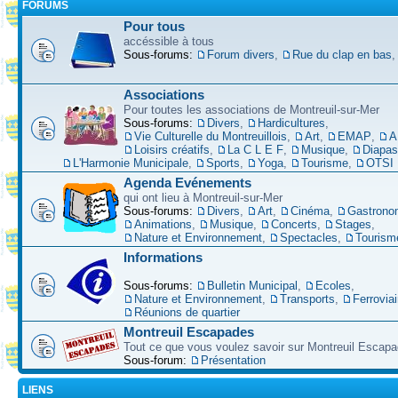
FORUMS
Pour tous
accéssible à tous
Sous-forums:
Forum divers
,
Rue du clap en bas
Associations
Pour toutes les associations de Montreuil-sur-Mer
Sous-forums:
Divers
,
Hardicultures
,
Vie Culturelle du Montreuillois
,
Art
,
EMAP
,
A
Loisirs créatifs
,
La C L E F
,
Musique
,
Diapa
L'Harmonie Municipale
,
Sports
,
Yoga
,
Tourisme
,
OTSI
Agenda Evénements
qui ont lieu à Montreuil-sur-Mer
Sous-forums:
Divers
,
Art
,
Cinéma
,
Gastrono
Animations
,
Musique
,
Concerts
,
Stages
,
Nature et Environnement
,
Spectacles
,
Tourism
Informations
Sous-forums:
Bulletin Municipal
,
Ecoles
,
Nature et Environnement
,
Transports
,
Ferroviai
Réunions de quartier
Montreuil Escapades
Tout ce que vous voulez savoir sur Montreuil Escap
Sous-forum:
Présentation
LIENS