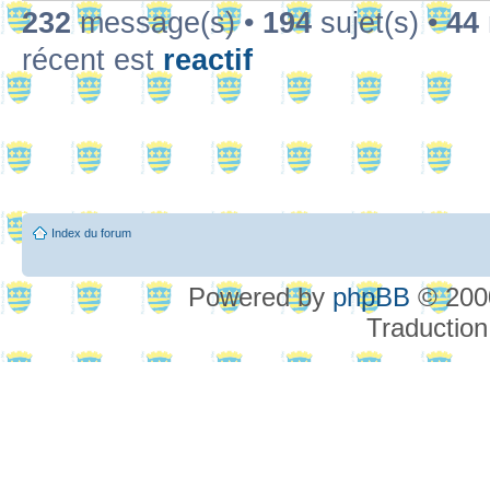
232
message(s) •
194
sujet(s) •
44
récent est
reactif
Index du forum
Powered by
phpBB
© 2000
Traduction