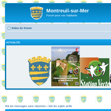
Montreuil-sur-Mer
Forum pour ses habitants
Index du forum
ACTUALITE
Voir les messages sans réponses
•
Voir les sujets actifs