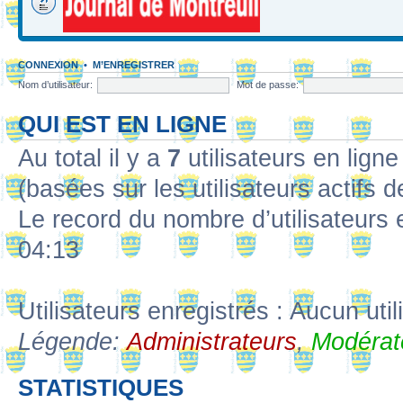
CONNEXION
•
M’ENREGISTRER
Nom d’utilisateur:
Mot de passe:
QUI EST EN LIGNE
Au total il y a
7
utilisateurs en ligne 
(basées sur les utilisateurs actifs 
Le record du nombre d’utilisateurs 
04:13
Utilisateurs enregistrés : Aucun util
Légende:
Administrateurs
,
Modérat
STATISTIQUES