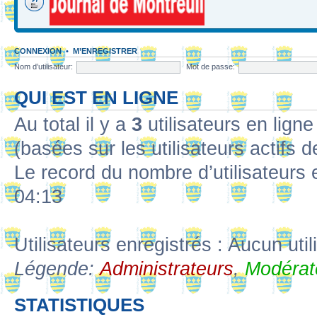
CONNEXION
•
M’ENREGISTRER
Nom d’utilisateur:
Mot de passe:
QUI EST EN LIGNE
Au total il y a
3
utilisateurs en ligne 
(basées sur les utilisateurs actifs 
Le record du nombre d’utilisateurs 
04:13
Utilisateurs enregistrés : Aucun util
Légende:
Administrateurs
,
Modérat
STATISTIQUES