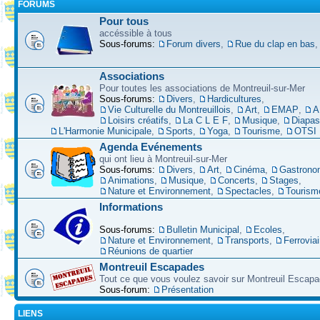
FORUMS
Pour tous
accéssible à tous
Sous-forums:
Forum divers
,
Rue du clap en bas
Associations
Pour toutes les associations de Montreuil-sur-Mer
Sous-forums:
Divers
,
Hardicultures
,
Vie Culturelle du Montreuillois
,
Art
,
EMAP
,
A
Loisirs créatifs
,
La C L E F
,
Musique
,
Diapa
L'Harmonie Municipale
,
Sports
,
Yoga
,
Tourisme
,
OTSI
Agenda Evénements
qui ont lieu à Montreuil-sur-Mer
Sous-forums:
Divers
,
Art
,
Cinéma
,
Gastrono
Animations
,
Musique
,
Concerts
,
Stages
,
Nature et Environnement
,
Spectacles
,
Tourism
Informations
Sous-forums:
Bulletin Municipal
,
Ecoles
,
Nature et Environnement
,
Transports
,
Ferroviai
Réunions de quartier
Montreuil Escapades
Tout ce que vous voulez savoir sur Montreuil Escap
Sous-forum:
Présentation
LIENS