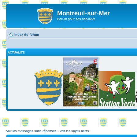
Montreuil-sur-Mer
Forum pour ses habitants
Index du forum
ACTUALITE
Voir les messages sans réponses
•
Voir les sujets actifs