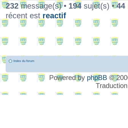
232
message(s) •
194
sujet(s) •
44
récent est
reactif
Index du forum
Powered by
phpBB
© 2000
Traduction