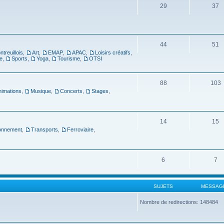
29
37
44
51
ntreuillois
,
Art
,
EMAP
,
APAC
,
Loisirs créatifs
,
e
,
Sports
,
Yoga
,
Tourisme
,
OTSI
88
103
nimations
,
Musique
,
Concerts
,
Stages
,
14
15
ronnement
,
Transports
,
Ferroviaire
,
6
7
SUJETS
MESSAG
Nombre de redirections: 148484