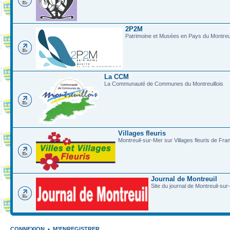
2P2M
Patrimoine et Musées en Pays du Montreui
La CCM
La Communauté de Communes du Montreuillois
Villages fleuris
Montreuil-sur-Mer sur Villages fleuris de Fra
Journal de Montreuil
Site du journal de Montreuil-sur
CONNEXION
•
M’ENREGISTRER