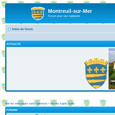
Montreuil-sur-Mer
Forum pour ses habitants
Index du forum
ACTUALITE
Voir les messages sans réponses
•
Voir les sujets actifs
FORUMS