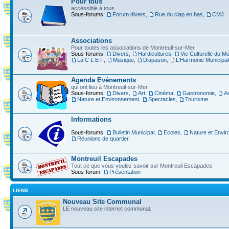
Pour tous
accéssible à tous
Sous-forums:
Forum divers
,
Rue du clap en bas
,
CMJ
Associations
Pour toutes les associations de Montreuil-sur-Mer
Sous-forums:
Divers
,
Hardicultures
,
Vie Culturelle du Mo
La C L E F
,
Musique
,
Diapason
,
L'Harmonie Municipal
Agenda Evénements
qui ont lieu à Montreuil-sur-Mer
Sous-forums:
Divers
,
Art
,
Cinéma
,
Gastronomie
,
A
Nature et Environnement
,
Spectacles
,
Tourisme
Informations
Sous-forums:
Bulletin Municipal
,
Ecoles
,
Nature et Envi
Réunions de quartier
Montreuil Escapades
Tout ce que vous voulez savoir sur Montreuil Escapades
Sous-forum:
Présentation
LIENS
Nouveau Site Communal
LE nouveau site internet communal.