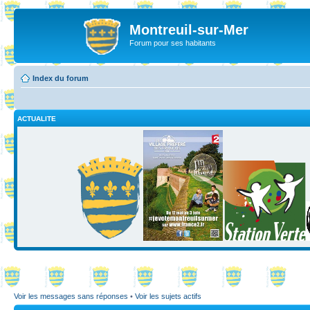
Montreuil-sur-Mer
Forum pour ses habitants
Index du forum
ACTUALITE
Voir les messages sans réponses
•
Voir les sujets actifs