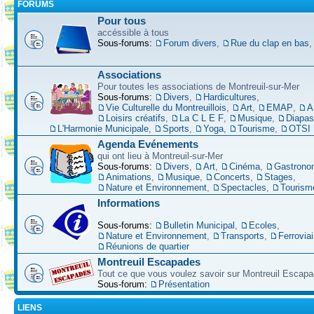
FORUMS
Pour tous
accéssible à tous
Sous-forums:
Forum divers
,
Rue du clap en bas
Associations
Pour toutes les associations de Montreuil-sur-Mer
Sous-forums:
Divers
,
Hardicultures
,
Vie Culturelle du Montreuillois
,
Art
,
EMAP
,
A
Loisirs créatifs
,
La C L E F
,
Musique
,
Diapa
L'Harmonie Municipale
,
Sports
,
Yoga
,
Tourisme
,
OTSI
Agenda Evénements
qui ont lieu à Montreuil-sur-Mer
Sous-forums:
Divers
,
Art
,
Cinéma
,
Gastrono
Animations
,
Musique
,
Concerts
,
Stages
,
Nature et Environnement
,
Spectacles
,
Tourism
Informations
Sous-forums:
Bulletin Municipal
,
Ecoles
,
Nature et Environnement
,
Transports
,
Ferroviai
Réunions de quartier
Montreuil Escapades
Tout ce que vous voulez savoir sur Montreuil Escap
Sous-forum:
Présentation
LIENS