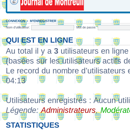
CONNEXION
•
M’ENREGISTRER
Nom d’utilisateur:
Mot de passe:
QUI EST EN LIGNE
Au total il y a
3
utilisateurs en ligne 
(basées sur les utilisateurs actifs 
Le record du nombre d’utilisateurs 
04:13
Utilisateurs enregistrés : Aucun util
Légende:
Administrateurs
,
Modérat
STATISTIQUES