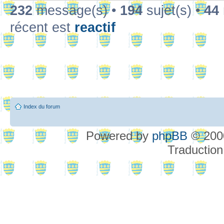
232
message(s) •
194
sujet(s) •
44
récent est
reactif
Index du forum
Powered by
phpBB
© 2000
Traduction