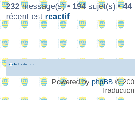
232
message(s) •
194
sujet(s) •
44
récent est
reactif
Index du forum
Powered by
phpBB
© 2000
Traduction