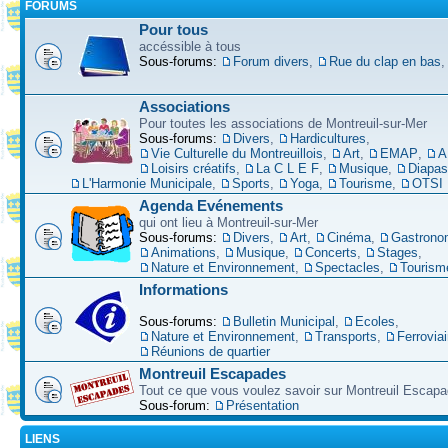
FORUMS
Pour tous
accéssible à tous
Sous-forums:
Forum divers
,
Rue du clap en bas
Associations
Pour toutes les associations de Montreuil-sur-Mer
Sous-forums:
Divers
,
Hardicultures
,
Vie Culturelle du Montreuillois
,
Art
,
EMAP
,
A
Loisirs créatifs
,
La C L E F
,
Musique
,
Diapa
L'Harmonie Municipale
,
Sports
,
Yoga
,
Tourisme
,
OTSI
Agenda Evénements
qui ont lieu à Montreuil-sur-Mer
Sous-forums:
Divers
,
Art
,
Cinéma
,
Gastrono
Animations
,
Musique
,
Concerts
,
Stages
,
Nature et Environnement
,
Spectacles
,
Tourism
Informations
Sous-forums:
Bulletin Municipal
,
Ecoles
,
Nature et Environnement
,
Transports
,
Ferroviai
Réunions de quartier
Montreuil Escapades
Tout ce que vous voulez savoir sur Montreuil Escap
Sous-forum:
Présentation
LIENS