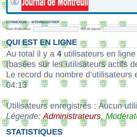
CONNEXION
•
M’ENREGISTRER
Nom d’utilisateur:
Mot de passe:
QUI EST EN LIGNE
Au total il y a
4
utilisateurs en ligne 
(basées sur les utilisateurs actifs 
Le record du nombre d’utilisateurs 
04:13
Utilisateurs enregistrés : Aucun util
Légende:
Administrateurs
,
Modérat
STATISTIQUES