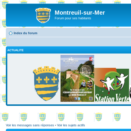
Montreuil-sur-Mer
Forum pour ses habitants
Index du forum
ACTUALITE
Voir les messages sans réponses
•
Voir les sujets actifs