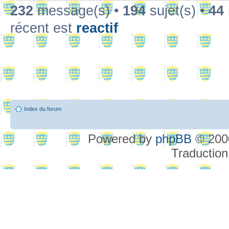
232
message(s) •
194
sujet(s) •
44
récent est
reactif
Index du forum
Powered by
phpBB
© 2000
Traduction