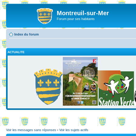
Montreuil-sur-Mer
Forum pour ses habitants
Index du forum
ACTUALITE
Voir les messages sans réponses
•
Voir les sujets actifs