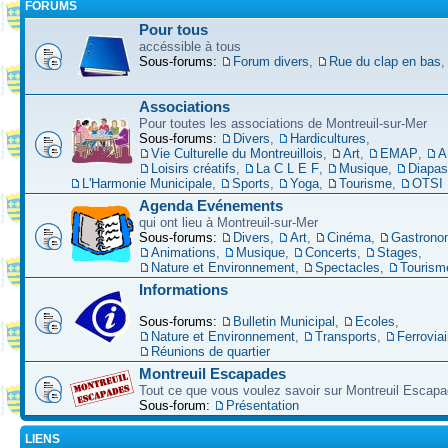
FORUMS
Pour tous
accéssible à tous
Sous-forums:
Forum divers
,
Rue du clap en bas
Associations
Pour toutes les associations de Montreuil-sur-Mer
Sous-forums:
Divers
,
Hardicultures
,
Vie Culturelle du Montreuillois
,
Art
,
EMAP
,
A
Loisirs créatifs
,
La C L E F
,
Musique
,
Diapa
L'Harmonie Municipale
,
Sports
,
Yoga
,
Tourisme
,
OTSI
Agenda Evénements
qui ont lieu à Montreuil-sur-Mer
Sous-forums:
Divers
,
Art
,
Cinéma
,
Gastrono
Animations
,
Musique
,
Concerts
,
Stages
,
Nature et Environnement
,
Spectacles
,
Tourism
Informations
Sous-forums:
Bulletin Municipal
,
Ecoles
,
Nature et Environnement
,
Transports
,
Ferroviai
Réunions de quartier
Montreuil Escapades
Tout ce que vous voulez savoir sur Montreuil Escap
Sous-forum:
Présentation
LIENS