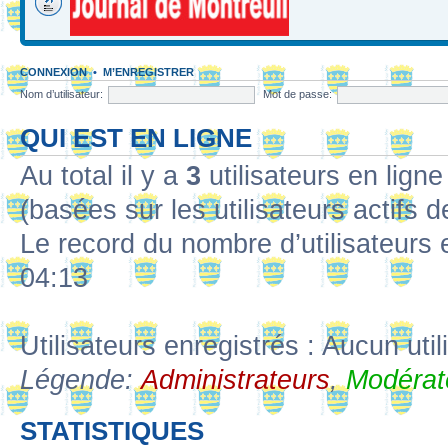
CONNEXION
•
M’ENREGISTRER
Nom d’utilisateur:
Mot de passe:
QUI EST EN LIGNE
Au total il y a
3
utilisateurs en ligne 
(basées sur les utilisateurs actifs 
Le record du nombre d’utilisateurs 
04:13
Utilisateurs enregistrés : Aucun util
Légende:
Administrateurs
,
Modérat
STATISTIQUES