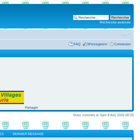
Recherche avancée
FAQ
M’enregistrer
Connexion
Partager
Nous sommes le Sam 8 Aoû 2026 00:05
ES
DERNIER MESSAGE