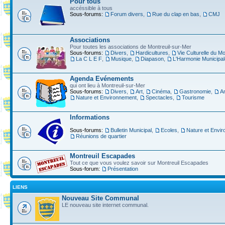
Pour tous
accéssible à tous
Sous-forums:
Forum divers
,
Rue du clap en bas
,
CMJ
Associations
Pour toutes les associations de Montreuil-sur-Mer
Sous-forums:
Divers
,
Hardicultures
,
Vie Culturelle du Mo
La C L E F
,
Musique
,
Diapason
,
L'Harmonie Municipal
Agenda Evénements
qui ont lieu à Montreuil-sur-Mer
Sous-forums:
Divers
,
Art
,
Cinéma
,
Gastronomie
,
A
Nature et Environnement
,
Spectacles
,
Tourisme
Informations
Sous-forums:
Bulletin Municipal
,
Ecoles
,
Nature et Envi
Réunions de quartier
Montreuil Escapades
Tout ce que vous voulez savoir sur Montreuil Escapades
Sous-forum:
Présentation
LIENS
Nouveau Site Communal
LE nouveau site internet communal.