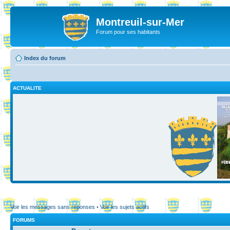
Montreuil-sur-Mer
Forum pour ses habitants
Index du forum
ACTUALITE
Voir les messages sans réponses
•
Voir les sujets actifs
FORUMS