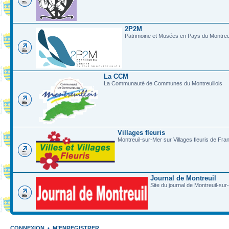
2P2M
Patrimoine et Musées en Pays du Montreui
La CCM
La Communauté de Communes du Montreuillois
Villages fleuris
Montreuil-sur-Mer sur Villages fleuris de Fra
Journal de Montreuil
Site du journal de Montreuil-sur
CONNEXION
•
M’ENREGISTRER