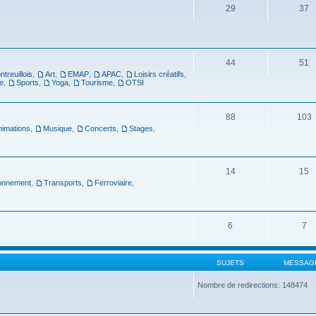
29
37
44
51
ntreuillois
,
Art
,
EMAP
,
APAC
,
Loisirs créatifs
,
e
,
Sports
,
Yoga
,
Tourisme
,
OTSI
88
103
nimations
,
Musique
,
Concerts
,
Stages
,
14
15
ronnement
,
Transports
,
Ferroviaire
,
6
7
SUJETS
MESSAG
Nombre de redirections: 148474