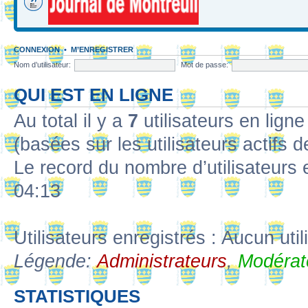
CONNEXION
•
M’ENREGISTRER
Nom d’utilisateur:
Mot de passe:
QUI EST EN LIGNE
Au total il y a
7
utilisateurs en ligne 
(basées sur les utilisateurs actifs 
Le record du nombre d’utilisateurs 
04:13
Utilisateurs enregistrés : Aucun util
Légende:
Administrateurs
,
Modérat
STATISTIQUES