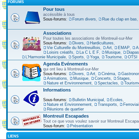
FORUMS
Pour tous
accéssible à tous
Sous-forums:
Forum divers
,
Rue du clap en bas
Associations
Pour toutes les associations de Montreuil-sur-Mer
Sous-forums:
Divers
,
Hardicultures
,
Vie Culturelle du Montreuillois
,
Art
,
EMAP
,
A
Loisirs créatifs
,
La C L E F
,
Musique
,
Diapa
L'Harmonie Municipale
,
Sports
,
Yoga
,
Tourisme
,
OTSI
Agenda Evénements
qui ont lieu à Montreuil-sur-Mer
Sous-forums:
Divers
,
Art
,
Cinéma
,
Gastrono
Animations
,
Musique
,
Concerts
,
Stages
,
Nature et Environnement
,
Spectacles
,
Tourism
Informations
Sous-forums:
Bulletin Municipal
,
Ecoles
,
Nature et Environnement
,
Transports
,
Ferroviai
Réunions de quartier
Montreuil Escapades
Tout ce que vous voulez savoir sur Montreuil Escap
Sous-forum:
Présentation
LIENS