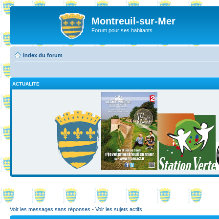
Montreuil-sur-Mer
Forum pour ses habitants
Index du forum
ACTUALITE
Voir les messages sans réponses
•
Voir les sujets actifs