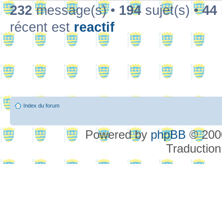
232
message(s) •
194
sujet(s) •
44
récent est
reactif
Index du forum
Powered by
phpBB
© 2000
Traduction