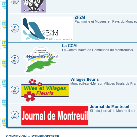
2P2M
Patrimoine et Musées en Pays du Montreui
La CCM
La Communauté de Communes du Montreuillois
Villages fleuris
Montreuil-sur-Mer sur Villages fleuris de Fra
Journal de Montreuil
Site du journal de Montreuil-sur
CONNEXION
•
M’ENREGISTRER