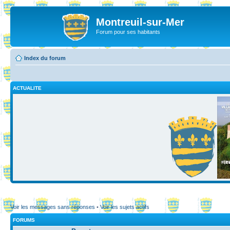
Montreuil-sur-Mer
Forum pour ses habitants
Index du forum
ACTUALITE
Voir les messages sans réponses
•
Voir les sujets actifs
FORUMS