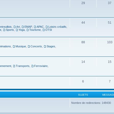
29
37
44
51
ntreuillois
,
Art
,
EMAP
,
APAC
,
Loisirs créatifs
,
e
,
Sports
,
Yoga
,
Tourisme
,
OTSI
88
103
nimations
,
Musique
,
Concerts
,
Stages
,
14
15
ronnement
,
Transports
,
Ferroviaire
,
6
7
SUJETS
MESSAG
Nombre de redirections: 148430