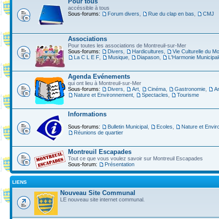
Pour tous
accéssible à tous
Sous-forums:
Forum divers
,
Rue du clap en bas
,
CMJ
Associations
Pour toutes les associations de Montreuil-sur-Mer
Sous-forums:
Divers
,
Hardicultures
,
Vie Culturelle du Mo
La C L E F
,
Musique
,
Diapason
,
L'Harmonie Municipal
Agenda Evénements
qui ont lieu à Montreuil-sur-Mer
Sous-forums:
Divers
,
Art
,
Cinéma
,
Gastronomie
,
A
Nature et Environnement
,
Spectacles
,
Tourisme
Informations
Sous-forums:
Bulletin Municipal
,
Ecoles
,
Nature et Envi
Réunions de quartier
Montreuil Escapades
Tout ce que vous voulez savoir sur Montreuil Escapades
Sous-forum:
Présentation
LIENS
Nouveau Site Communal
LE nouveau site internet communal.