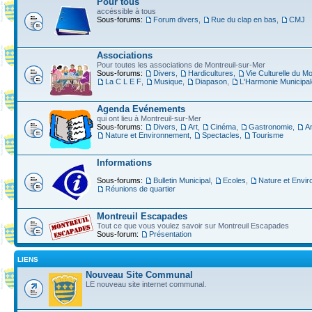
Pour tous
accéssible à tous
Sous-forums:
Forum divers
,
Rue du clap en bas
,
CMJ
Associations
Pour toutes les associations de Montreuil-sur-Mer
Sous-forums:
Divers
,
Hardicultures
,
Vie Culturelle du Mo
La C L E F
,
Musique
,
Diapason
,
L'Harmonie Municipal
Agenda Evénements
qui ont lieu à Montreuil-sur-Mer
Sous-forums:
Divers
,
Art
,
Cinéma
,
Gastronomie
,
A
Nature et Environnement
,
Spectacles
,
Tourisme
Informations
Sous-forums:
Bulletin Municipal
,
Ecoles
,
Nature et Envi
Réunions de quartier
Montreuil Escapades
Tout ce que vous voulez savoir sur Montreuil Escapades
Sous-forum:
Présentation
LIENS
Nouveau Site Communal
LE nouveau site internet communal.