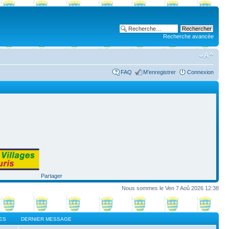
Recherche avancée
FAQ
M’enregistrer
Connexion
Partager
Nous sommes le Ven 7 Aoû 2026 12:38
ES
DERNIER MESSAGE