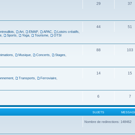
29
37
44
51
ntreuillois
,
Art
,
EMAP
,
APAC
,
Loisirs créatifs
,
e
,
Sports
,
Yoga
,
Tourisme
,
OTSI
88
103
nimations
,
Musique
,
Concerts
,
Stages
,
14
15
ronnement
,
Transports
,
Ferroviaire
,
6
7
SUJETS
MESSAG
Nombre de redirections: 148462