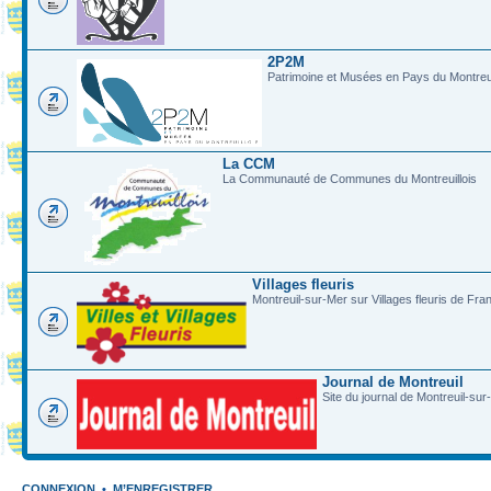
2P2M
Patrimoine et Musées en Pays du Montreui
La CCM
La Communauté de Communes du Montreuillois
Villages fleuris
Montreuil-sur-Mer sur Villages fleuris de Fra
Journal de Montreuil
Site du journal de Montreuil-sur
CONNEXION
•
M’ENREGISTRER