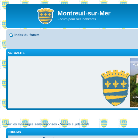
Montreuil-sur-Mer
Forum pour ses habitants
Index du forum
ACTUALITE
Voir les messages sans réponses
•
Voir les sujets actifs
FORUMS