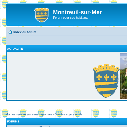
Montreuil-sur-Mer
Forum pour ses habitants
Index du forum
ACTUALITE
Voir les messages sans réponses
•
Voir les sujets actifs
FORUMS