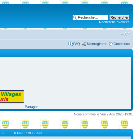
Recherche avancée
FAQ
M’enregistrer
Connexion
Partager
Nous sommes le Ven 7 Aoû 2026 19:01
ES
DERNIER MESSAGE