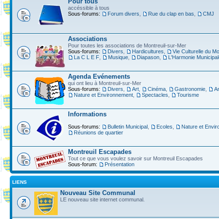
Pour tous
accéssible à tous
Sous-forums:
Forum divers
,
Rue du clap en bas
,
CMJ
Associations
Pour toutes les associations de Montreuil-sur-Mer
Sous-forums:
Divers
,
Hardicultures
,
Vie Culturelle du Mo
La C L E F
,
Musique
,
Diapason
,
L'Harmonie Municipal
Agenda Evénements
qui ont lieu à Montreuil-sur-Mer
Sous-forums:
Divers
,
Art
,
Cinéma
,
Gastronomie
,
A
Nature et Environnement
,
Spectacles
,
Tourisme
Informations
Sous-forums:
Bulletin Municipal
,
Ecoles
,
Nature et Envi
Réunions de quartier
Montreuil Escapades
Tout ce que vous voulez savoir sur Montreuil Escapades
Sous-forum:
Présentation
LIENS
Nouveau Site Communal
LE nouveau site internet communal.