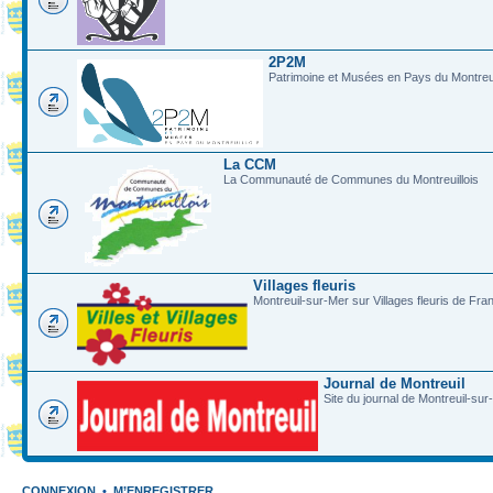
2P2M
Patrimoine et Musées en Pays du Montreui
La CCM
La Communauté de Communes du Montreuillois
Villages fleuris
Montreuil-sur-Mer sur Villages fleuris de Fra
Journal de Montreuil
Site du journal de Montreuil-sur
CONNEXION
•
M’ENREGISTRER