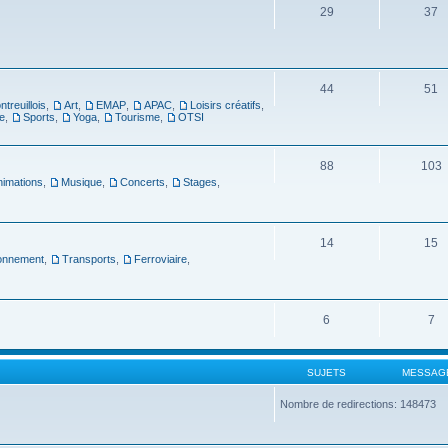
29
37
44
51
ntreuillois
,
Art
,
EMAP
,
APAC
,
Loisirs créatifs
,
e
,
Sports
,
Yoga
,
Tourisme
,
OTSI
88
103
nimations
,
Musique
,
Concerts
,
Stages
,
14
15
ronnement
,
Transports
,
Ferroviaire
,
6
7
SUJETS
MESSAG
Nombre de redirections: 148473