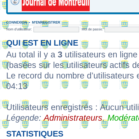
CONNEXION
•
M’ENREGISTRER
Nom d’utilisateur:
Mot de passe:
QUI EST EN LIGNE
Au total il y a
3
utilisateurs en ligne 
(basées sur les utilisateurs actifs 
Le record du nombre d’utilisateurs 
04:13
Utilisateurs enregistrés : Aucun util
Légende:
Administrateurs
,
Modérat
STATISTIQUES