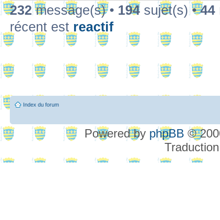
232
message(s) •
194
sujet(s) •
44
récent est
reactif
Index du forum
Powered by
phpBB
© 2000
Traduction