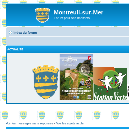
Montreuil-sur-Mer
Forum pour ses habitants
Index du forum
ACTUALITE
Voir les messages sans réponses
•
Voir les sujets actifs