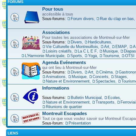
FORUMS
Pour tous
accéssible à tous
Sous-forums:
Forum divers
,
Rue du clap en bas
Associations
Pour toutes les associations de Montreuil-sur-Mer
Sous-forums:
Divers
,
Hardicultures
,
Vie Culturelle du Montreuillois
,
Art
,
EMAP
,
A
Loisirs créatifs
,
La C L E F
,
Musique
,
Diapa
L'Harmonie Municipale
,
Sports
,
Yoga
,
Tourisme
,
OTSI
Agenda Evénements
qui ont lieu à Montreuil-sur-Mer
Sous-forums:
Divers
,
Art
,
Cinéma
,
Gastrono
Animations
,
Musique
,
Concerts
,
Stages
,
Nature et Environnement
,
Spectacles
,
Tourism
Informations
Sous-forums:
Bulletin Municipal
,
Ecoles
,
Nature et Environnement
,
Transports
,
Ferroviai
Réunions de quartier
Montreuil Escapades
Tout ce que vous voulez savoir sur Montreuil Escap
Sous-forum:
Présentation
LIENS