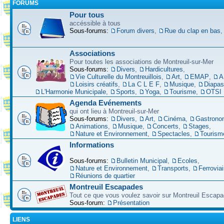
FORUMS
Pour tous
accéssible à tous
Sous-forums:
Forum divers
,
Rue du clap en bas
Associations
Pour toutes les associations de Montreuil-sur-Mer
Sous-forums:
Divers
,
Hardicultures
,
Vie Culturelle du Montreuillois
,
Art
,
EMAP
,
A
Loisirs créatifs
,
La C L E F
,
Musique
,
Diapa
L'Harmonie Municipale
,
Sports
,
Yoga
,
Tourisme
,
OTSI
Agenda Evénements
qui ont lieu à Montreuil-sur-Mer
Sous-forums:
Divers
,
Art
,
Cinéma
,
Gastrono
Animations
,
Musique
,
Concerts
,
Stages
,
Nature et Environnement
,
Spectacles
,
Tourism
Informations
Sous-forums:
Bulletin Municipal
,
Ecoles
,
Nature et Environnement
,
Transports
,
Ferroviai
Réunions de quartier
Montreuil Escapades
Tout ce que vous voulez savoir sur Montreuil Escap
Sous-forum:
Présentation
LIENS