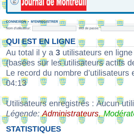
CONNEXION
•
M’ENREGISTRER
Nom d’utilisateur:
Mot de passe:
QUI EST EN LIGNE
Au total il y a
3
utilisateurs en ligne 
(basées sur les utilisateurs actifs 
Le record du nombre d’utilisateurs 
04:13
Utilisateurs enregistrés : Aucun util
Légende:
Administrateurs
,
Modérat
STATISTIQUES