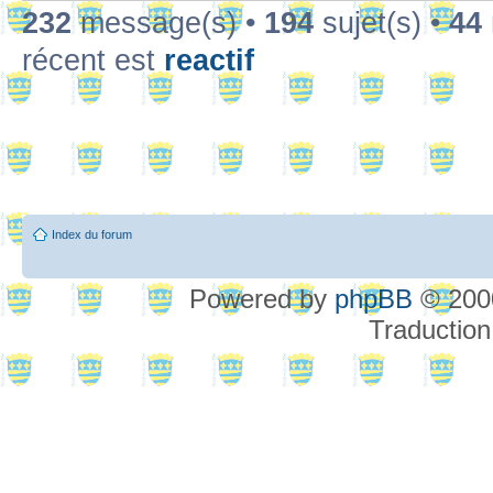
232
message(s) •
194
sujet(s) •
44
récent est
reactif
Index du forum
Powered by
phpBB
© 2000
Traduction