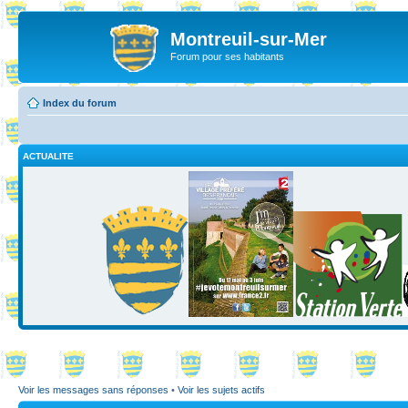
Montreuil-sur-Mer
Forum pour ses habitants
Index du forum
ACTUALITE
Voir les messages sans réponses
•
Voir les sujets actifs