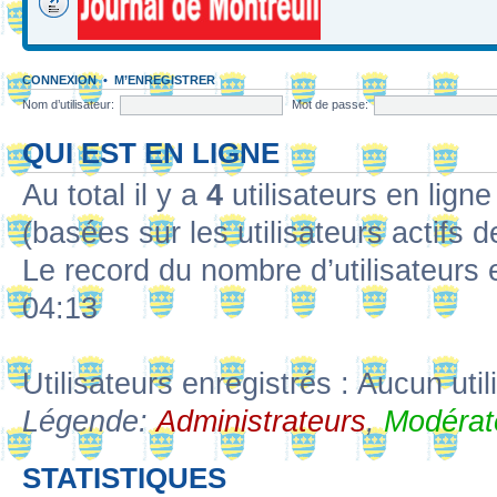
CONNEXION
•
M’ENREGISTRER
Nom d’utilisateur:
Mot de passe:
QUI EST EN LIGNE
Au total il y a
4
utilisateurs en ligne 
(basées sur les utilisateurs actifs 
Le record du nombre d’utilisateurs 
04:13
Utilisateurs enregistrés : Aucun util
Légende:
Administrateurs
,
Modérat
STATISTIQUES