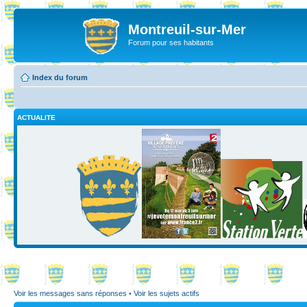
Montreuil-sur-Mer
Forum pour ses habitants
Index du forum
ACTUALITE
Voir les messages sans réponses
•
Voir les sujets actifs