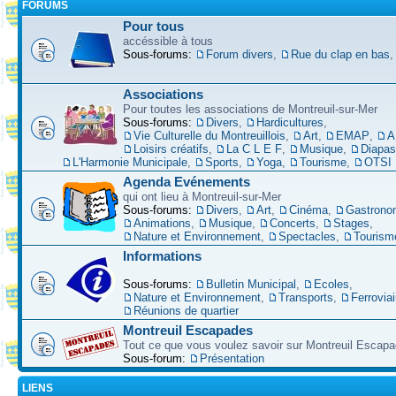
FORUMS
Pour tous
accéssible à tous
Sous-forums:
Forum divers
,
Rue du clap en bas
Associations
Pour toutes les associations de Montreuil-sur-Mer
Sous-forums:
Divers
,
Hardicultures
,
Vie Culturelle du Montreuillois
,
Art
,
EMAP
,
A
Loisirs créatifs
,
La C L E F
,
Musique
,
Diapa
L'Harmonie Municipale
,
Sports
,
Yoga
,
Tourisme
,
OTSI
Agenda Evénements
qui ont lieu à Montreuil-sur-Mer
Sous-forums:
Divers
,
Art
,
Cinéma
,
Gastrono
Animations
,
Musique
,
Concerts
,
Stages
,
Nature et Environnement
,
Spectacles
,
Tourism
Informations
Sous-forums:
Bulletin Municipal
,
Ecoles
,
Nature et Environnement
,
Transports
,
Ferroviai
Réunions de quartier
Montreuil Escapades
Tout ce que vous voulez savoir sur Montreuil Escap
Sous-forum:
Présentation
LIENS