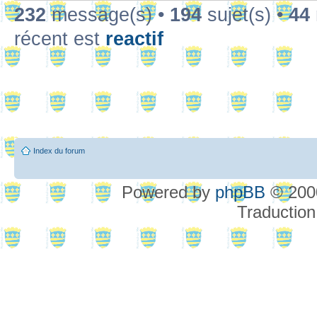
232
message(s) •
194
sujet(s) •
44
récent est
reactif
Index du forum
Powered by
phpBB
© 2000
Traduction