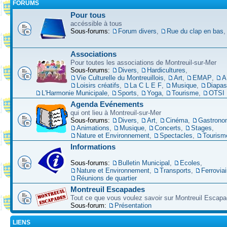
FORUMS
Pour tous
accéssible à tous
Sous-forums:
Forum divers
,
Rue du clap en bas
Associations
Pour toutes les associations de Montreuil-sur-Mer
Sous-forums:
Divers
,
Hardicultures
,
Vie Culturelle du Montreuillois
,
Art
,
EMAP
,
A
Loisirs créatifs
,
La C L E F
,
Musique
,
Diapa
L'Harmonie Municipale
,
Sports
,
Yoga
,
Tourisme
,
OTSI
Agenda Evénements
qui ont lieu à Montreuil-sur-Mer
Sous-forums:
Divers
,
Art
,
Cinéma
,
Gastrono
Animations
,
Musique
,
Concerts
,
Stages
,
Nature et Environnement
,
Spectacles
,
Tourism
Informations
Sous-forums:
Bulletin Municipal
,
Ecoles
,
Nature et Environnement
,
Transports
,
Ferroviai
Réunions de quartier
Montreuil Escapades
Tout ce que vous voulez savoir sur Montreuil Escap
Sous-forum:
Présentation
LIENS