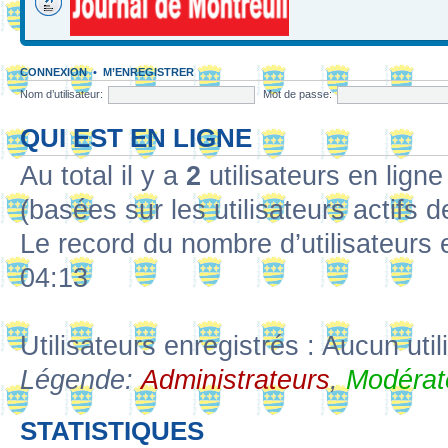
CONNEXION
•
M’ENREGISTRER
Nom d’utilisateur:
Mot de passe:
QUI EST EN LIGNE
Au total il y a
2
utilisateurs en ligne 
(basées sur les utilisateurs actifs 
Le record du nombre d’utilisateurs 
04:13
Utilisateurs enregistrés : Aucun util
Légende:
Administrateurs
,
Modérat
STATISTIQUES