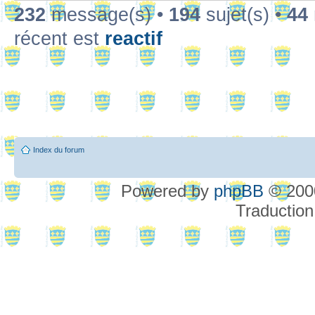
232
message(s) •
194
sujet(s) •
44
récent est
reactif
Index du forum
Powered by
phpBB
© 2000
Traduction