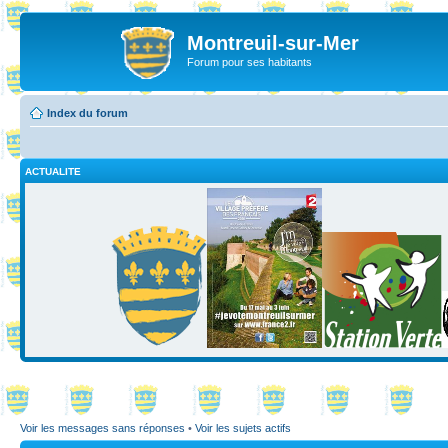
Montreuil-sur-Mer
Forum pour ses habitants
Index du forum
ACTUALITE
Voir les messages sans réponses
•
Voir les sujets actifs