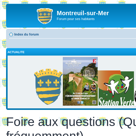
Montreuil-sur-Mer
Forum pour ses habitants
Index du forum
ACTUALITE
Foire aux questions (Q
fréquemment)