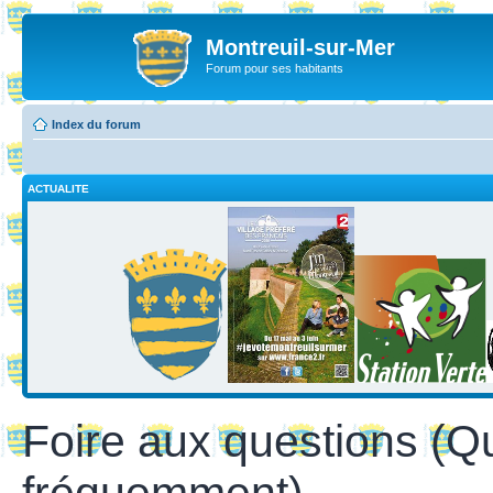
Montreuil-sur-Mer
Forum pour ses habitants
Index du forum
ACTUALITE
Foire aux questions (Q
fréquemment)