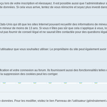
u lors de votre inscription et réessayez. Il est possible aussi que l’administrateur 
 de données. Si cela vous arrive, tentez de vous réinscrire et soyez plus investi dans
tats-Unis qui dit que les sites Internet pouvant recueillir des informations de mi
r un mineur de moins de 13 ans. Si vous n’êtes pas sûr que cela s’applique à vous, l
 pas fournir de conseil légal et ne saurait être contactée pour des questions légal
m d’utilisateur que vous souhaitez utiliser. Le propriétaire du site peut également av
ation et votre connexion au forum. Ils fournissent aussi des fonctionnalités telles 
la suppression des cookies peut les corriger.
 données. Pour les modifier, visitez le lien
Panneau de l’utilisateur
(généralement a