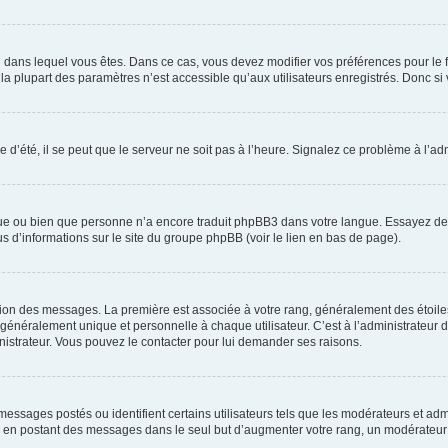
elui dans lequel vous êtes. Dans ce cas, vous devez modifier vos préférences pour le
a plupart des paramètres n’est accessible qu’aux utilisateurs enregistrés. Donc si v
 d’été, il se peut que le serveur ne soit pas à l’heure. Signalez ce problème à l’adm
ngue ou bien que personne n’a encore traduit phpBB3 dans votre langue. Essayez de d
us d’informations sur le site du groupe phpBB (voir le lien en bas de page).
ation des messages. La première est associée à votre rang, généralement des étoile
éralement unique et personnelle à chaque utilisateur. C’est à l’administrateur d’ac
inistrateur. Vous pouvez le contacter pour lui demander ses raisons.
essages postés ou identifient certains utilisateurs tels que les modérateurs et admi
ums en postant des messages dans le seul but d’augmenter votre rang, un modérateu