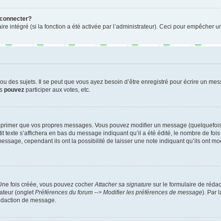
 connecter?
ire intégré (si la fonction a été activée par l’administrateur). Ceci pour empêcher un
 des sujets. Il se peut que vous ayez besoin d’être enregistré pour écrire un mes
us
pouvez
participer aux votes, etc.
pprimer que vos propres messages. Vous pouvez modifier un message (quelquefois d
xte s’affichera en bas du message indiquant qu’il a été édité, le nombre de fois qu’
age, cependant ils ont la possibilité de laisser une note indiquant qu’ils ont modi
 Une fois créée, vous pouvez cocher
Attacher sa signature
sur le formulaire de réda
ateur (onglet
Préférences du forum --> Modifier les préférences de message
). Par 
rédaction de message.