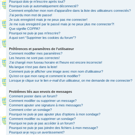
Pourquoi dois-je m’inscrire après tout?
Pourquoi suis-je automatiquement déconnecté?
Comment empêcher mon nom d’apparaître dans la liste des utilisateurs connectés?
J’ai perdu mon mot de passe!
Je suis enregistré mais je ne peux pas me connecter!
Je me suis enregistré par le passé mais je ne peux plus me connecter?!
Que signifie COPPA?
Pourquoi ne puis-je pas m’inscrire?
A quoi sert “Supprimer les cookies du forum”?
Préférences et paramètres de l’utilisateur
Comment modifier mes paramètres?
Les heures ne sont pas correctes!
J’ai changé mon fuseau horaire et l’heure est encore incorrecte!
Ma langue n’est pas dans la liste!
Comment puis-je afficher une image avec mon nom d’utilisateur?
Qu’est-ce que mon rang et comment le modifier?
Lorsque je clique sur le lien
e-mail
d’un utilisateur, on me demande de me connecter?
Problèmes liés aux envois de messages
Comment poster dans un forum?
Comment modifier ou supprimer un message?
Comment ajouter une signature à mes messages?
Comment créer un sondage?
Pourquoi ne puis-je pas ajouter plus d’options à mon sondage?
Comment modifier ou supprimer un sondage?
Pourquoi ne puis-je pas accéder à un forum?
Pourquoi ne puis-je pas joindre des fichiers à mon message?
Pourquoi ai-je reçu un avertissement?