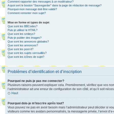
Comment rapporter des messages à un modérateur?
A quoi sert le bouton “Sauvegarder” dans la page de rédaction de message?
Pourquoi mon message doit être validé?
Comment remonter mon sujet?
Mise en forme et types de sujet
Que sont les BBCodes?
Puis-je utiliser le HTML?
Que sont les smileys?
Puis-je publier des images?
Que sont les annonces globales?
Que sont les annonces?
Que sont les post-it?
Que sont les sujets verrouillés?
Que sont les icônes de sujet?
Problèmes d’identification et d’inscription
Pourquoi ne puis-je pas me connecter?
Plusieurs raisons peuvent expliquer cela. Premièrement, vérifiez que vos nom d’
l’administrateur ait une erreur de configuration de son côté, et qu’il soit néces
Haut
Pourquoi dois-je m’inscrire après tout?
Vous pouvez ne pas en avoir besoin mais l’administrateur peut décider si vou
visiteurs comme les avatars personnalisés, la messagerie privée, l’envoi d’e-