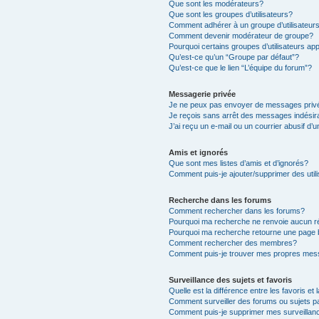
Que sont les modérateurs?
Que sont les groupes d’utilisateurs?
Comment adhérer à un groupe d’utilisateur
Comment devenir modérateur de groupe?
Pourquoi certains groupes d’utilisateurs ap
Qu’est-ce qu’un “Groupe par défaut”?
Qu’est-ce que le lien “L’équipe du forum”?
Messagerie privée
Je ne peux pas envoyer de messages priv
Je reçois sans arrêt des messages indésir
J’ai reçu un e-mail ou un courrier abusif d’u
Amis et ignorés
Que sont mes listes d’amis et d’ignorés?
Comment puis-je ajouter/supprimer des utili
Recherche dans les forums
Comment rechercher dans les forums?
Pourquoi ma recherche ne renvoie aucun ré
Pourquoi ma recherche retourne une page 
Comment rechercher des membres?
Comment puis-je trouver mes propres mess
Surveillance des sujets et favoris
Quelle est la différence entre les favoris et 
Comment surveiller des forums ou sujets pa
Comment puis-je supprimer mes surveillanc