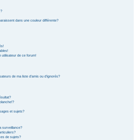
s?
paraissent dans une couleur différente?
és!
ables!
n utilisateur de ce forum!
sateurs de ma liste d’amis ou d’ignorés?
sultat?
blanche!?
ages et sujets?
la surveillance?
rticuliers?
es de sujets?