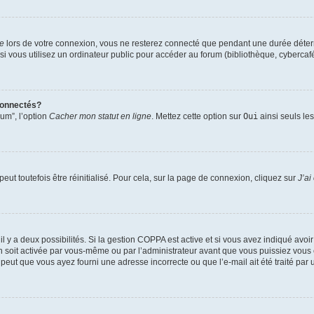
te
lors de votre connexion, vous ne resterez connecté que pendant une durée déterm
vous utilisez un ordinateur public pour accéder au forum (bibliothèque, cybercafé, u
connectés?
rum”, l’option
Cacher mon statut en ligne
. Mettez cette option sur
Oui
ainsi seuls le
ut toutefois être réinitialisé. Pour cela, sur la page de connexion, cliquez sur
J’ai
, il y a deux possibilités. Si la gestion COPPA est active et si vous avez indiqué avoi
n soit activée par vous-même ou par l’administrateur avant que vous puissiez vous c
 peut que vous ayez fourni une adresse incorrecte ou que l’e-mail ait été traité par u