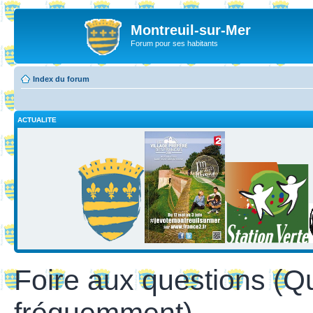
Montreuil-sur-Mer
Forum pour ses habitants
Index du forum
ACTUALITE
Foire aux questions (Q
fréquemment)