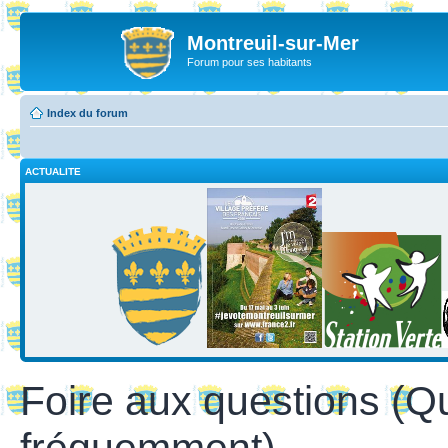
Montreuil-sur-Mer
Forum pour ses habitants
Index du forum
ACTUALITE
Foire aux questions (Q
fréquemment)