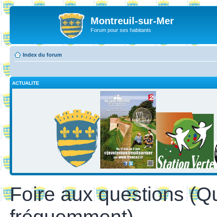
Montreuil-sur-Mer
Forum pour ses habitants
Index du forum
ACTUALITE
Foire aux questions (Q
fréquemment)