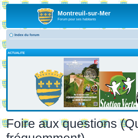
Montreuil-sur-Mer
Forum pour ses habitants
Index du forum
ACTUALITE
Foire aux questions (Q
fréquemment)